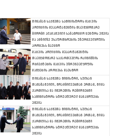
ᲨᲘᲜᲐᲒᲐᲜ ᲡᲐᲥᲛᲔᲗᲐ ᲡᲐᲛᲘᲜᲘᲡᲢᲠᲝᲡ ᲓᲐᲪᲕᲘᲡ
ᲞᲝᲚᲘᲪᲘᲘᲡ ᲓᲔᲞᲐᲠᲢᲐᲛᲔᲜᲢᲘᲡ ᲗᲐᲕᲛᲯᲓᲝᲛᲐᲠᲔ
ᲒᲘᲝᲠᲒᲘ ᲐᲚᲐᲓᲐᲨᲕᲘᲚᲘ ᲡᲐᲒᲐᲛᲝᲪᲓᲝ ᲪᲔᲜᲢᲠᲡ ᲔᲬᲕᲘᲐ
ᲓᲐ ᲐᲓᲒᲘᲚᲖᲔ ᲣᲡᲐᲤᲠᲗᲮᲝᲔᲑᲘᲡ ᲣᲖᲣᲠᲜᲕᲔᲚᲧᲝᲤᲘᲡ
ᲞᲠᲝᲪᲔᲡᲡ ᲒᲐᲔᲪᲜᲝ
ᲓᲐᲪᲕᲘᲡ ᲞᲝᲚᲘᲪᲘᲘᲡ ᲓᲔᲞᲐᲠᲢᲐᲛᲔᲜᲢᲘᲡ
ᲗᲐᲕᲛᲯᲓᲝᲛᲐᲠᲔ ᲡᲐᲥᲐᲠᲗᲕᲔᲚᲝᲡ ᲠᲙᲘᲜᲘᲒᲖᲘᲡ
ᲝᲑᲘᲔᲥᲢᲔᲑᲘᲡ ᲓᲐᲪᲕᲘᲡ ᲣᲖᲠᲣᲜᲕᲔᲚᲧᲝᲤᲘᲡ
ᲓᲐᲬᲧᲔᲑᲘᲡ ᲞᲠᲝᲪᲔᲡᲡ ᲓᲐᲔᲡᲬᲠᲝ
ᲨᲘᲜᲐᲒᲐᲜ ᲡᲐᲥᲛᲔᲗᲐ ᲛᲘᲜᲘᲡᲢᲠᲘ, ᲡᲣᲚᲮᲐᲜ
ᲗᲐᲛᲐᲖᲐᲨᲕᲘᲚᲘ, ᲛᲝᲐᲓᲒᲘᲚᲔᲔᲑᲗᲐᲜ ᲔᲠᲗᲐᲓ, ᲨᲘᲓᲐ
ᲥᲐᲠᲗᲚᲘᲡᲐ ᲓᲐ ᲘᲛᲔᲠᲔᲗᲘᲡ ᲠᲔᲒᲘᲝᲜᲔᲑᲨᲘ
ᲡᲐᲛᲘᲜᲘᲡᲢᲠᲝᲡ ᲡᲢᲠᲣᲥᲢᲣᲠᲣᲚ ᲓᲐᲜᲐᲧᲝᲤᲔᲑᲡ
ᲔᲬᲕᲘᲐ
ᲨᲘᲜᲐᲒᲐᲜ ᲡᲐᲥᲛᲔᲗᲐ ᲛᲘᲜᲘᲡᲢᲠᲘ, ᲡᲣᲚᲮᲐᲜ
ᲗᲐᲛᲐᲖᲐᲨᲕᲘᲚᲘ, ᲛᲝᲐᲓᲒᲘᲚᲔᲔᲑᲗᲐᲜ ᲔᲠᲗᲐᲓ, ᲨᲘᲓᲐ
ᲥᲐᲠᲗᲚᲘᲡᲐ ᲓᲐ ᲘᲛᲔᲠᲔᲗᲘᲡ ᲠᲔᲒᲘᲝᲜᲔᲑᲨᲘ
ᲡᲐᲛᲘᲜᲘᲡᲢᲠᲝᲡ ᲡᲢᲠᲣᲥᲢᲣᲠᲣᲚ ᲓᲐᲜᲐᲧᲝᲤᲔᲑᲡ
ᲔᲬᲕᲘᲐ