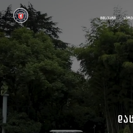
ᲛᲗᲐᲕᲐᲠᲘ
ᲡᲔᲠᲕ
ᲓᲐ