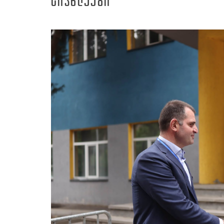
ᲡᲘᲐᲮᲚᲔᲔᲑᲘ