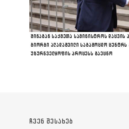
ᲨᲘᲜᲐᲒᲐᲜ ᲡᲐᲥᲛᲔᲗᲐ ᲡᲐᲛᲘᲜᲘᲡᲢᲠᲝᲡ ᲓᲐᲪᲕᲘᲡ
ᲒᲘᲝᲠᲒᲘ ᲐᲚᲐᲓᲐᲨᲕᲘᲚᲘ ᲡᲐᲒᲐᲛᲝᲪᲓᲝ ᲪᲔᲜᲢᲠᲡ 
ᲣᲖᲣᲠᲜᲕᲔᲚᲧᲝᲤᲘᲡ ᲞᲠᲝᲪᲔᲡᲡ ᲒᲐᲔᲪᲜᲝ
ᲩᲕᲔᲜ ᲨᲔᲡᲐᲮᲔᲑ