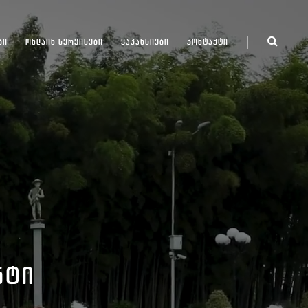
ᲑᲘ
ᲝᲜᲚᲐᲘᲜ ᲡᲔᲠᲕᲘᲡᲔᲑᲘ
ᲕᲐᲙᲐᲜᲡᲘᲔᲑᲘ
ᲙᲝᲜᲢᲐᲥᲢᲘ
ᲜᲢᲘ