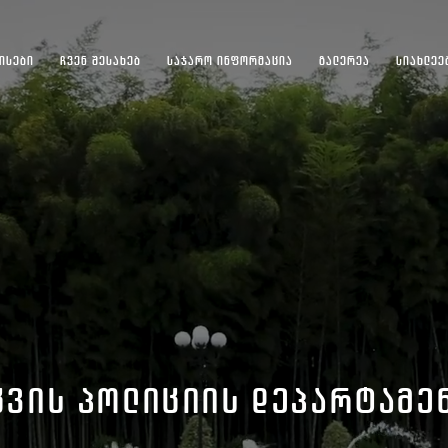
ᲘᲡᲔᲑᲘ
ᲩᲕᲔᲜ ᲨᲔᲡᲐᲮᲔᲑ
ᲡᲐᲯᲐᲠᲝ ᲘᲜᲤᲝᲠᲛᲐᲪᲘᲐ
ᲒᲐᲚᲔᲠᲔᲐ
ᲡᲘᲐᲮᲚᲔᲔ
ᲪᲕᲘᲡ ᲞᲝᲚᲘᲪᲘᲘᲡ ᲓᲔᲞᲐᲠᲢᲐᲛᲔ