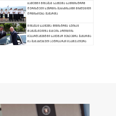
ᲑᲐᲗᲣᲛᲨᲘ ᲨᲘᲜᲐᲒᲐᲜ ᲡᲐᲥᲛᲔᲗᲐ ᲡᲐᲛᲘᲜᲘᲡᲢᲠᲝᲛ
ᲢᲣᲠᲘᲡᲢᲣᲚᲘ ᲡᲔᲖᲝᲜᲘᲡ ᲒᲐᲮᲡᲜᲘᲡᲐᲓᲛᲘ ᲛᲘᲫᲦᲕᲜᲘᲚᲘ
ᲦᲝᲜᲘᲡᲫᲘᲔᲑᲐ ᲒᲐᲛᲐᲠᲗᲐ
ᲨᲘᲜᲐᲒᲐᲜ ᲡᲐᲥᲛᲔᲗᲐ ᲛᲘᲜᲘᲡᲢᲠᲛᲐ ᲡᲣᲚᲮᲐᲜ
ᲗᲐᲛᲐᲖᲐᲨᲕᲘᲚᲛᲐ ᲓᲐᲪᲕᲘᲡ ᲞᲝᲚᲘᲪᲘᲘᲡ
ᲓᲔᲞᲐᲠᲢᲐᲛᲔᲜᲢᲨᲘ ᲡᲐᲛᲣᲨᲐᲝ ᲨᲔᲮᲕᲔᲓᲠᲐ ᲒᲐᲛᲐᲠᲗᲐ
ᲓᲐ ᲒᲐᲜᲐᲮᲚᲔᲑᲣᲚᲘ ᲐᲕᲢᲝᲞᲐᲠᲙᲘ ᲓᲐᲐᲗᲕᲐᲚᲘᲔᲠᲐ