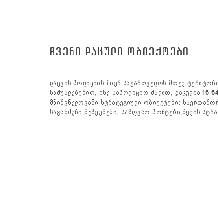
ᲩᲕᲔᲜᲘ ᲓᲐᲪᲣᲚᲘ ᲝᲑᲘᲔᲥᲢᲔᲑᲘ
დაცვის პოლიციის მიერ საქართველოს მთელ ტერიტორ
საშუალებებით, ისე საპოლიციო ძალით, დაცულია
16 6
მნიშვნელოვანი სტრატეგიული ობიექტები: საერთაშო
საგანძური,მუზეუმები, საზღვაო პორტები,წყლის სტრა