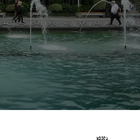
ᲧᲕᲔᲚᲐ