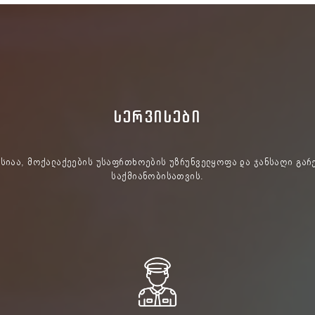
ᲡᲔᲠᲕᲘᲡᲔᲑᲘ
ისიაა, მოქალაქეების უსაფრთხოების უზრუნველყოფა და ჯანსაღი გარ
საქმიანობისათვის.