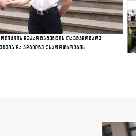
 ᲞᲝᲚᲘᲪᲘᲘᲡ ᲓᲔᲞᲐᲠᲢᲐᲛᲔᲜᲢᲘᲡ ᲗᲐᲕᲛᲯᲓᲝᲛᲐᲠᲔ
ᲔᲬᲕᲘᲐ ᲓᲐ ᲐᲓᲒᲘᲚᲖᲔ ᲣᲡᲐᲤᲠᲗᲮᲝᲔᲑᲘᲡ