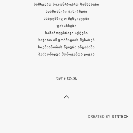
ᲡᲐᲛᲮᲔᲓᲠᲝ ᲡᲐᲙᲝᲜᲢᲠᲐᲥᲢᲝ ᲡᲐᲛᲡᲐᲮᲣᲠᲘ
ᲐᲓᲐᲛᲘᲐᲜᲣᲠᲘ ᲠᲔᲡᲣᲠᲡᲔᲑᲘ
ᲡᲐᲮᲔᲚᲛᲬᲘᲤᲝ ᲨᲔᲡᲧᲘᲓᲕᲔᲑᲘ
ᲤᲘᲜᲐᲜᲡᲔᲑᲘ
ᲡᲐᲛᲐᲠᲗᲚᲔᲑᲠᲘᲕᲘ ᲐᲥᲢᲔᲑᲘ
ᲡᲐᲯᲐᲠᲝ ᲘᲜᲤᲝᲠᲛᲐᲪᲘᲘᲡ ᲨᲔᲡᲐᲮᲔᲑ
ᲡᲐᲥᲛᲘᲐᲜᲝᲑᲘᲡ ᲬᲚᲘᲣᲠᲘ ᲐᲜᲒᲐᲠᲘᲨᲘ
ᲞᲔᲠᲡᲝᲜᲐᲚᲣᲠ ᲛᲝᲜᲐᲪᲔᲛᲗᲐ ᲓᲐᲪᲕᲐ
©2019 125.GE
CREATED BY
GTNTECH