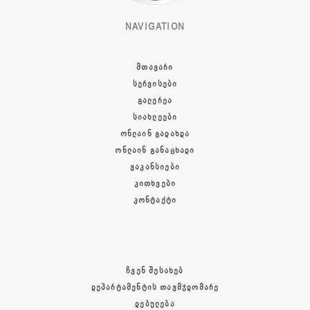
NAVIGATION
ᲛᲗᲐᲕᲐᲠᲘ
ᲡᲔᲠᲕᲘᲡᲔᲑᲘ
ᲒᲐᲚᲔᲠᲔᲐ
ᲡᲘᲐᲮᲚᲔᲔᲑᲘ
ᲝᲜᲚᲐᲘᲜ ᲒᲐᲓᲐᲮᲓᲐ
ᲝᲜᲚᲐᲘᲜ ᲒᲐᲜᲐᲪᲮᲐᲓᲘ
ᲕᲐᲙᲐᲜᲡᲘᲔᲑᲘ
ᲙᲘᲗᲮᲕᲔᲑᲘ
ᲙᲝᲜᲢᲐᲥᲢᲘ
ᲩᲕᲔᲜ ᲨᲔᲡᲐᲮᲔᲑ
ᲓᲔᲞᲐᲠᲢᲐᲛᲔᲜᲢᲘᲡ ᲗᲐᲕᲛᲯᲓᲝᲛᲐᲠᲔ
ᲓᲔᲑᲣᲚᲔᲑᲐ