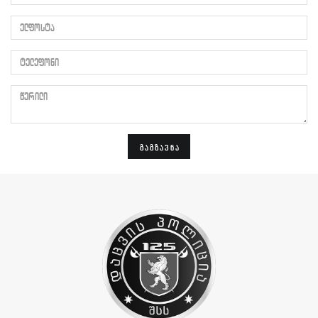
ელფოსტა
ტელეფონი
წერილი
ᲒᲐᲒᲖᲐᲕᲜᲐ