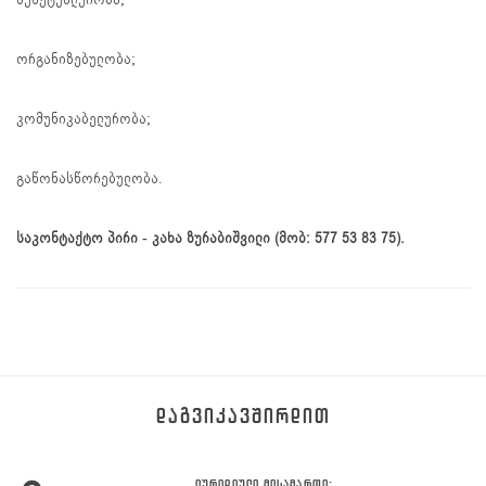
ორგანიზებულობა;
კომუნიკაბელურობა;
გაწონასწორებულობა.
საკონტაქტო პირი - კახა ზურაბიშვილი (მობ: 577
53
83
75).
ᲓᲐᲒᲕᲘᲙᲐᲕᲨᲘᲠᲓᲘᲗ
ᲘᲣᲠᲘᲓᲘᲣᲚᲘ ᲛᲘᲡᲐᲛᲐᲠᲗᲘ: