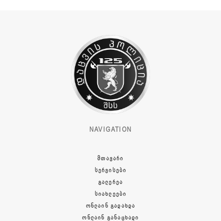
NAVIGATION
ᲛᲗᲐᲕᲐᲠᲘ
ᲡᲔᲠᲕᲘᲡᲔᲑᲘ
ᲒᲐᲚᲔᲠᲔᲐ
ᲡᲘᲐᲮᲚᲔᲔᲑᲘ
ᲝᲜᲚᲐᲘᲜ ᲒᲐᲓᲐᲮᲓᲐ
ᲝᲜᲚᲐᲘᲜ ᲒᲐᲜᲐᲪᲮᲐᲓᲘ