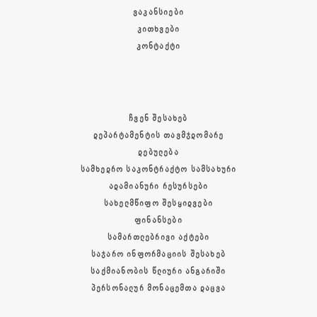
ᲕᲐᲙᲐᲜᲡᲘᲔᲑᲘ
ᲙᲘᲗᲮᲕᲔᲑᲘ
ᲙᲝᲜᲢᲐᲥᲢᲘ
ᲩᲕᲔᲜ ᲨᲔᲡᲐᲮᲔᲑ
ᲓᲔᲞᲐᲠᲢᲐᲛᲔᲜᲢᲘᲡ ᲗᲐᲕᲛᲯᲓᲝᲛᲐᲠᲔ
ᲓᲔᲑᲣᲚᲔᲑᲐ
ᲡᲐᲛᲮᲔᲓᲠᲝ ᲡᲐᲙᲝᲜᲢᲠᲐᲥᲢᲝ ᲡᲐᲛᲡᲐᲮᲣᲠᲘ
ᲐᲓᲐᲛᲘᲐᲜᲣᲠᲘ ᲠᲔᲡᲣᲠᲡᲔᲑᲘ
ᲡᲐᲮᲔᲚᲛᲬᲘᲤᲝ ᲨᲔᲡᲧᲘᲓᲕᲔᲑᲘ
ᲤᲘᲜᲐᲜᲡᲔᲑᲘ
ᲡᲐᲛᲐᲠᲗᲚᲔᲑᲠᲘᲕᲘ ᲐᲥᲢᲔᲑᲘ
ᲡᲐᲯᲐᲠᲝ ᲘᲜᲤᲝᲠᲛᲐᲪᲘᲘᲡ ᲨᲔᲡᲐᲮᲔᲑ
ᲡᲐᲥᲛᲘᲐᲜᲝᲑᲘᲡ ᲬᲚᲘᲣᲠᲘ ᲐᲜᲒᲐᲠᲘᲨᲘ
ᲞᲔᲠᲡᲝᲜᲐᲚᲣᲠ ᲛᲝᲜᲐᲪᲔᲛᲗᲐ ᲓᲐᲪᲕᲐ