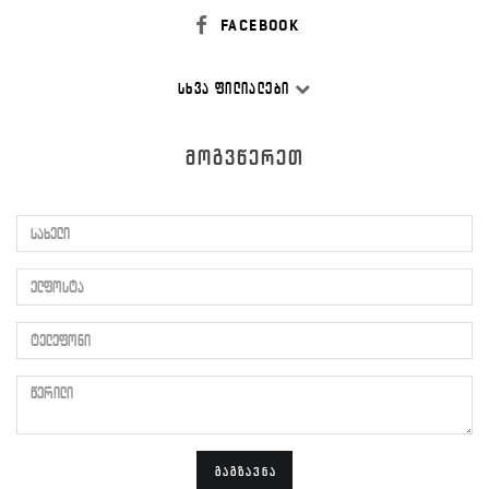
FACEBOOK
ᲡᲮᲕᲐ ᲤᲘᲚᲘᲐᲚᲔᲑᲘ
ᲛᲝᲒᲕᲬᲔᲠᲔᲗ
სახელი
ელფოსტა
ტელეფონი
წერილი
ᲒᲐᲒᲖᲐᲕᲜᲐ