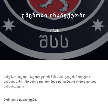
ᲣᲛᲪᲠᲝᲡᲘ ᲘᲜᲡᲞᲔᲥᲢᲝᲠᲘ
უკან
სამუშაო ადგილი: საქართველოს შსს სსიპ დაცვის პოლიციის
დეპარტამენტი
მოძრავი
ტვირთებისა
და
ფიზიკურ
პირთა
დაცვის
სამმართველო
პოზიციის დასახელება: