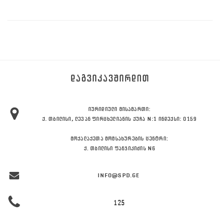
ᲓᲐᲒᲕᲘᲙᲐᲕᲨᲘᲠᲓᲘᲗ
ᲘᲣᲠᲘᲓᲘᲣᲚᲘ ᲛᲘᲡᲐᲛᲐᲠᲗᲘ:
Ქ. ᲗᲑᲘᲚᲘᲡᲘ, ᲚᲔᲕᲐᲜ ᲤᲘᲠᲪᲮᲔᲚᲘᲐᲜᲘᲡ ᲥᲣᲩᲐ N:1 ᲘᲜᲓᲔᲥᲡᲘ: 0159
ᲛᲝᲥᲐᲚᲐᲥᲔᲗᲐ ᲛᲝᲛᲡᲐᲮᲣᲠᲔᲑᲘᲡ ᲪᲔᲜᲢᲠᲘ:
Ქ. ᲗᲑᲘᲚᲘᲡᲘ ᲤᲐᲜᲯᲘᲙᲘᲫᲘᲡ N6
INFO@SPD.GE
125