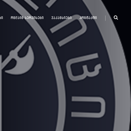
ᲑᲘ
ᲝᲜᲚᲐᲘᲜ ᲡᲔᲠᲕᲘᲡᲔᲑᲘ
ᲕᲐᲙᲐᲜᲡᲘᲔᲑᲘ
ᲙᲝᲜᲢᲐᲥᲢᲘ