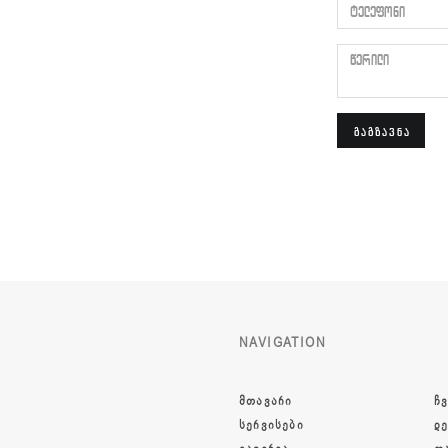
ტელეფონი
წერილი
ᲒᲐᲒᲖᲐᲕᲜᲐ
NAVIGATION
ᲛᲗᲐᲕᲐᲠᲘ
ᲩᲕ
ᲡᲔᲠᲕᲘᲡᲔᲑᲘ
Დ