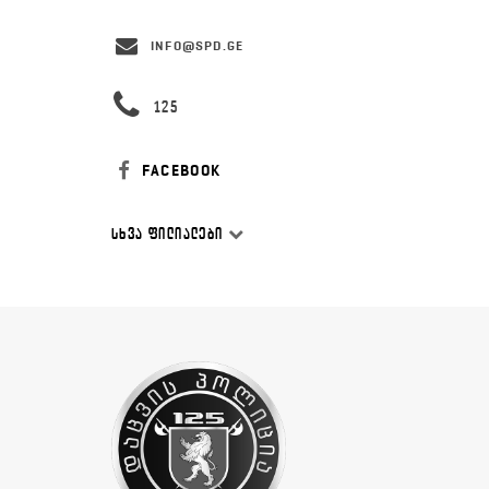
INFO@SPD.GE
125
FACEBOOK
ᲡᲮᲕᲐ ᲤᲘᲚᲘᲐᲚᲔᲑᲘ