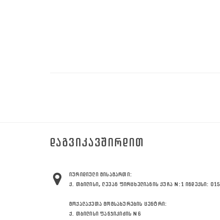
ᲓᲐᲒᲕᲘᲙᲐᲕᲨᲘᲠᲓᲘᲗ
ᲘᲣᲠᲘᲓᲘᲣᲚᲘ ᲛᲘᲡᲐᲛᲐᲠᲗᲘ:
Ქ. ᲗᲑᲘᲚᲘᲡᲘ, ᲚᲔᲕᲐᲜ ᲤᲘᲠᲪᲮᲔᲚᲘᲐᲜᲘᲡ ᲥᲣᲩᲐ N:1 ᲘᲜᲓᲔᲥᲡᲘ: 01
ᲛᲝᲥᲐᲚᲐᲥᲔᲗᲐ ᲛᲝᲛᲡᲐᲮᲣᲠᲔᲑᲘᲡ ᲪᲔᲜᲢᲠᲘ:
Ქ. ᲗᲑᲘᲚᲘᲡᲘ ᲤᲐᲜᲯᲘᲙᲘᲫᲘᲡ N6