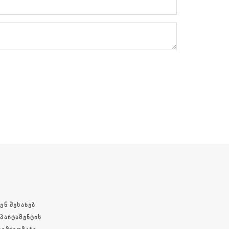
ᲔᲜ ᲨᲔᲡᲐᲮᲔᲑ
ᲔᲞᲐᲠᲢᲐᲛᲔᲜᲢᲘᲡ