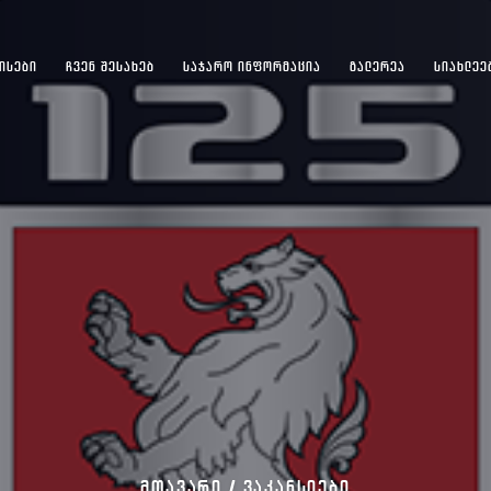
ᲘᲡᲔᲑᲘ
ᲩᲕᲔᲜ ᲨᲔᲡᲐᲮᲔᲑ
ᲡᲐᲯᲐᲠᲝ ᲘᲜᲤᲝᲠᲛᲐᲪᲘᲐ
ᲒᲐᲚᲔᲠᲔᲐ
ᲡᲘᲐᲮᲚᲔᲔ
ᲛᲗᲐᲕᲐᲠᲘ /
ᲕᲐᲙᲐᲜᲡᲘᲔᲑᲘ