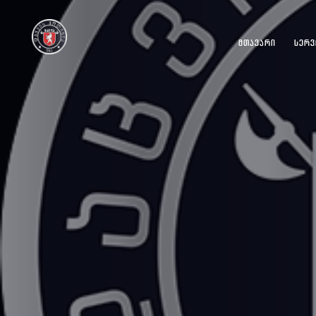
ᲛᲗᲐᲕᲐᲠᲘ
ᲡᲔᲠᲕ