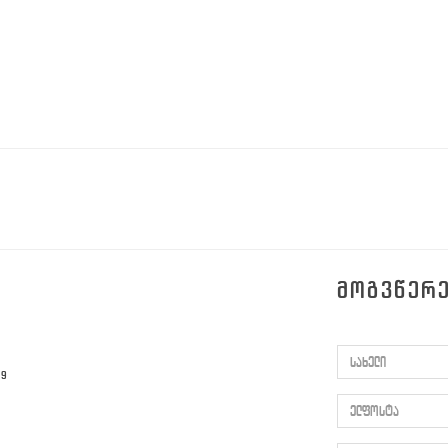
ᲛᲝᲒᲕᲬᲔᲠ
სახელი
59
ელფოსტა