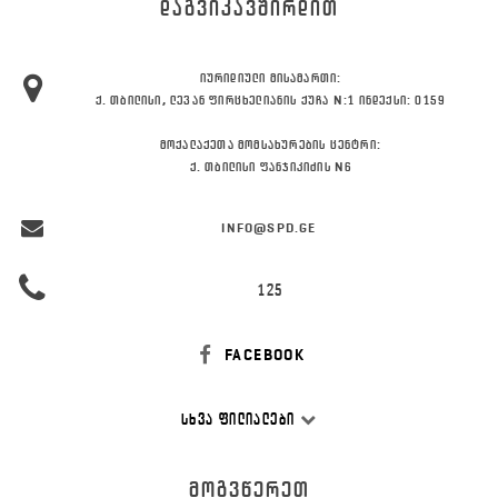
ᲓᲐᲒᲕᲘᲙᲐᲕᲨᲘᲠᲓᲘᲗ
ᲘᲣᲠᲘᲓᲘᲣᲚᲘ ᲛᲘᲡᲐᲛᲐᲠᲗᲘ:
Ქ. ᲗᲑᲘᲚᲘᲡᲘ, ᲚᲔᲕᲐᲜ ᲤᲘᲠᲪᲮᲔᲚᲘᲐᲜᲘᲡ ᲥᲣᲩᲐ N:1 ᲘᲜᲓᲔᲥᲡᲘ: 0159
ᲛᲝᲥᲐᲚᲐᲥᲔᲗᲐ ᲛᲝᲛᲡᲐᲮᲣᲠᲔᲑᲘᲡ ᲪᲔᲜᲢᲠᲘ:
Ქ. ᲗᲑᲘᲚᲘᲡᲘ ᲤᲐᲜᲯᲘᲙᲘᲫᲘᲡ N6
INFO@SPD.GE
125
FACEBOOK
ᲡᲮᲕᲐ ᲤᲘᲚᲘᲐᲚᲔᲑᲘ
ᲛᲝᲒᲕᲬᲔᲠᲔᲗ