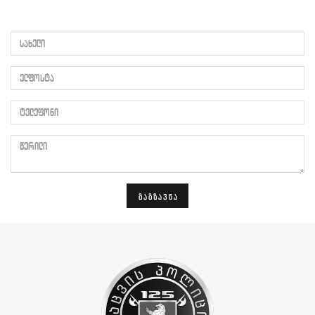
სახელი
ელფოსტა
ტელეფონი
წერილი
ᲒᲐᲒᲖᲐᲕᲜᲐ