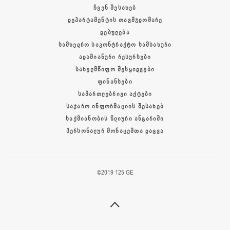
ᲩᲕᲔᲜ ᲨᲔᲡᲐᲮᲔᲑ
ᲓᲔᲞᲐᲠᲢᲐᲛᲔᲜᲢᲘᲡ ᲗᲐᲕᲛᲯᲓᲝᲛᲐᲠᲔ
ᲓᲔᲑᲣᲚᲔᲑᲐ
ᲡᲐᲛᲮᲔᲓᲠᲝ ᲡᲐᲙᲝᲜᲢᲠᲐᲥᲢᲝ ᲡᲐᲛᲡᲐᲮᲣᲠᲘ
ᲐᲓᲐᲛᲘᲐᲜᲣᲠᲘ ᲠᲔᲡᲣᲠᲡᲔᲑᲘ
ᲡᲐᲮᲔᲚᲛᲬᲘᲤᲝ ᲨᲔᲡᲧᲘᲓᲕᲔᲑᲘ
ᲤᲘᲜᲐᲜᲡᲔᲑᲘ
ᲡᲐᲛᲐᲠᲗᲚᲔᲑᲠᲘᲕᲘ ᲐᲥᲢᲔᲑᲘ
ᲡᲐᲯᲐᲠᲝ ᲘᲜᲤᲝᲠᲛᲐᲪᲘᲘᲡ ᲨᲔᲡᲐᲮᲔᲑ
ᲡᲐᲥᲛᲘᲐᲜᲝᲑᲘᲡ ᲬᲚᲘᲣᲠᲘ ᲐᲜᲒᲐᲠᲘᲨᲘ
ᲞᲔᲠᲡᲝᲜᲐᲚᲣᲠ ᲛᲝᲜᲐᲪᲔᲛᲗᲐ ᲓᲐᲪᲕᲐ
©2019 125.GE