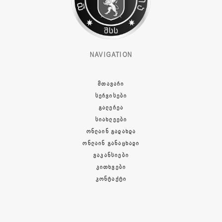
NAVIGATION
ᲛᲗᲐᲕᲐᲠᲘ
ᲡᲔᲠᲕᲘᲡᲔᲑᲘ
ᲒᲐᲚᲔᲠᲔᲐ
ᲡᲘᲐᲮᲚᲔᲔᲑᲘ
ᲝᲜᲚᲐᲘᲜ ᲒᲐᲓᲐᲮᲓᲐ
ᲝᲜᲚᲐᲘᲜ ᲒᲐᲜᲐᲪᲮᲐᲓᲘ
ᲕᲐᲙᲐᲜᲡᲘᲔᲑᲘ
ᲙᲘᲗᲮᲕᲔᲑᲘ
ᲙᲝᲜᲢᲐᲥᲢᲘ