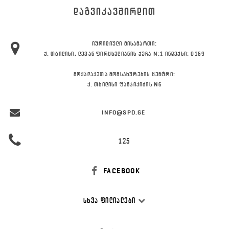
ᲓᲐᲒᲕᲘᲙᲐᲕᲨᲘᲠᲓᲘᲗ
ᲘᲣᲠᲘᲓᲘᲣᲚᲘ ᲛᲘᲡᲐᲛᲐᲠᲗᲘ:
Ქ. ᲗᲑᲘᲚᲘᲡᲘ, ᲚᲔᲕᲐᲜ ᲤᲘᲠᲪᲮᲔᲚᲘᲐᲜᲘᲡ ᲥᲣᲩᲐ N:1 ᲘᲜᲓᲔᲥᲡᲘ: 0159
ᲛᲝᲥᲐᲚᲐᲥᲔᲗᲐ ᲛᲝᲛᲡᲐᲮᲣᲠᲔᲑᲘᲡ ᲪᲔᲜᲢᲠᲘ:
Ქ. ᲗᲑᲘᲚᲘᲡᲘ ᲤᲐᲜᲯᲘᲙᲘᲫᲘᲡ N6
INFO@SPD.GE
125
FACEBOOK
ᲡᲮᲕᲐ ᲤᲘᲚᲘᲐᲚᲔᲑᲘ