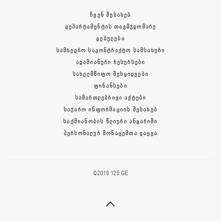
ᲩᲕᲔᲜ ᲨᲔᲡᲐᲮᲔᲑ
ᲓᲔᲞᲐᲠᲢᲐᲛᲔᲜᲢᲘᲡ ᲗᲐᲕᲛᲯᲓᲝᲛᲐᲠᲔ
ᲓᲔᲑᲣᲚᲔᲑᲐ
ᲡᲐᲛᲮᲔᲓᲠᲝ ᲡᲐᲙᲝᲜᲢᲠᲐᲥᲢᲝ ᲡᲐᲛᲡᲐᲮᲣᲠᲘ
ᲐᲓᲐᲛᲘᲐᲜᲣᲠᲘ ᲠᲔᲡᲣᲠᲡᲔᲑᲘ
ᲡᲐᲮᲔᲚᲛᲬᲘᲤᲝ ᲨᲔᲡᲧᲘᲓᲕᲔᲑᲘ
ᲤᲘᲜᲐᲜᲡᲔᲑᲘ
ᲡᲐᲛᲐᲠᲗᲚᲔᲑᲠᲘᲕᲘ ᲐᲥᲢᲔᲑᲘ
ᲡᲐᲯᲐᲠᲝ ᲘᲜᲤᲝᲠᲛᲐᲪᲘᲘᲡ ᲨᲔᲡᲐᲮᲔᲑ
ᲡᲐᲥᲛᲘᲐᲜᲝᲑᲘᲡ ᲬᲚᲘᲣᲠᲘ ᲐᲜᲒᲐᲠᲘᲨᲘ
ᲞᲔᲠᲡᲝᲜᲐᲚᲣᲠ ᲛᲝᲜᲐᲪᲔᲛᲗᲐ ᲓᲐᲪᲕᲐ
©2019 125.GE