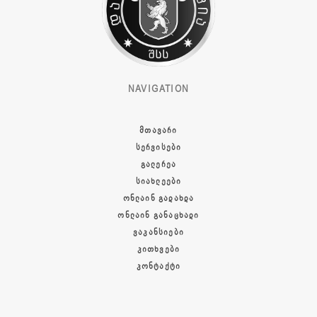
NAVIGATION
ᲛᲗᲐᲕᲐᲠᲘ
ᲡᲔᲠᲕᲘᲡᲔᲑᲘ
ᲒᲐᲚᲔᲠᲔᲐ
ᲡᲘᲐᲮᲚᲔᲔᲑᲘ
ᲝᲜᲚᲐᲘᲜ ᲒᲐᲓᲐᲮᲓᲐ
ᲝᲜᲚᲐᲘᲜ ᲒᲐᲜᲐᲪᲮᲐᲓᲘ
ᲕᲐᲙᲐᲜᲡᲘᲔᲑᲘ
ᲙᲘᲗᲮᲕᲔᲑᲘ
ᲙᲝᲜᲢᲐᲥᲢᲘ