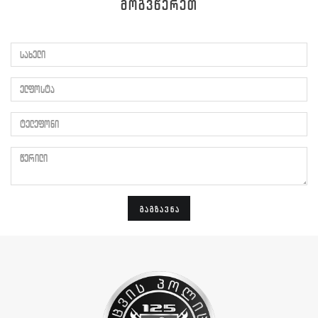
ᲛᲝᲒᲕᲬᲔᲠᲔᲗ
სახელი
ელფოსტა
ტელეფონი
წერილი
ᲒᲐᲒᲖᲐᲕᲜᲐ