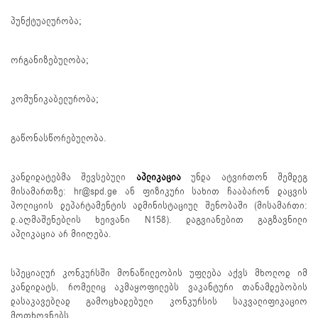
პუნქტუალურობა;
ორგანიზებულობა;
კომუნიკაბელურობა;
გაწონასწორებულობა.
კანდიდატებმა შევსებული
აპლიკაცია
უნდა ატვირთონ შემდეგ
მისამართზე: hr@spd.ge ან ფიზიკური სახით ჩააბარონ დაცვის
პოლიციის დეპარტამენტის ადმინისტაციულ შენობაში (მისამართი:
დ.აღმაშენებლის ხეივანი N158). დაგვიანებით გაგზავნილი
აპლიკაცია არ მიიღება.
სპეციალურ კონკურსში მონაწილეობის უფლება აქვს მხოლოდ იმ
კანდიდატს, რომელიც აკმაყოფილებს ვაკანტური თანამდებობის
დასაკავებლად გამოცხადებული კონკურსის საკვალიფიკაციო
მოთხოვნებს.