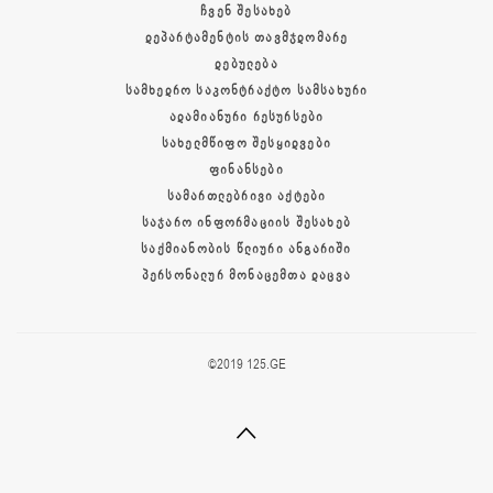
ᲩᲕᲔᲜ ᲨᲔᲡᲐᲮᲔᲑ
ᲓᲔᲞᲐᲠᲢᲐᲛᲔᲜᲢᲘᲡ ᲗᲐᲕᲛᲯᲓᲝᲛᲐᲠᲔ
ᲓᲔᲑᲣᲚᲔᲑᲐ
ᲡᲐᲛᲮᲔᲓᲠᲝ ᲡᲐᲙᲝᲜᲢᲠᲐᲥᲢᲝ ᲡᲐᲛᲡᲐᲮᲣᲠᲘ
ᲐᲓᲐᲛᲘᲐᲜᲣᲠᲘ ᲠᲔᲡᲣᲠᲡᲔᲑᲘ
ᲡᲐᲮᲔᲚᲛᲬᲘᲤᲝ ᲨᲔᲡᲧᲘᲓᲕᲔᲑᲘ
ᲤᲘᲜᲐᲜᲡᲔᲑᲘ
ᲡᲐᲛᲐᲠᲗᲚᲔᲑᲠᲘᲕᲘ ᲐᲥᲢᲔᲑᲘ
ᲡᲐᲯᲐᲠᲝ ᲘᲜᲤᲝᲠᲛᲐᲪᲘᲘᲡ ᲨᲔᲡᲐᲮᲔᲑ
ᲡᲐᲥᲛᲘᲐᲜᲝᲑᲘᲡ ᲬᲚᲘᲣᲠᲘ ᲐᲜᲒᲐᲠᲘᲨᲘ
ᲞᲔᲠᲡᲝᲜᲐᲚᲣᲠ ᲛᲝᲜᲐᲪᲔᲛᲗᲐ ᲓᲐᲪᲕᲐ
©2019 125.GE