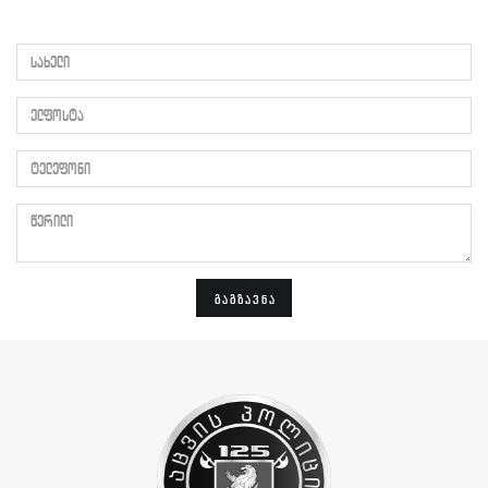
სახელი
ელფოსტა
ტელეფონი
წერილი
ᲒᲐᲒᲖᲐᲕᲜᲐ