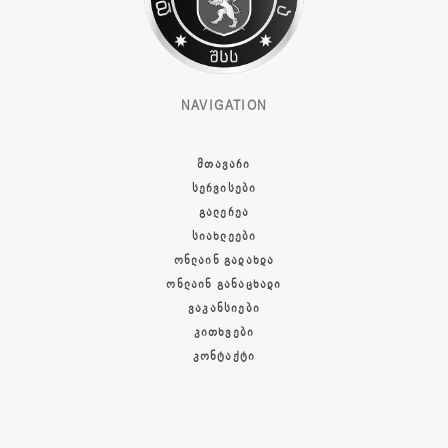
NAVIGATION
ᲛᲗᲐᲕᲐᲠᲘ
ᲡᲔᲠᲕᲘᲡᲔᲑᲘ
ᲒᲐᲚᲔᲠᲔᲐ
ᲡᲘᲐᲮᲚᲔᲔᲑᲘ
ᲝᲜᲚᲐᲘᲜ ᲒᲐᲓᲐᲮᲓᲐ
ᲝᲜᲚᲐᲘᲜ ᲒᲐᲜᲐᲪᲮᲐᲓᲘ
ᲕᲐᲙᲐᲜᲡᲘᲔᲑᲘ
ᲙᲘᲗᲮᲕᲔᲑᲘ
ᲙᲝᲜᲢᲐᲥᲢᲘ