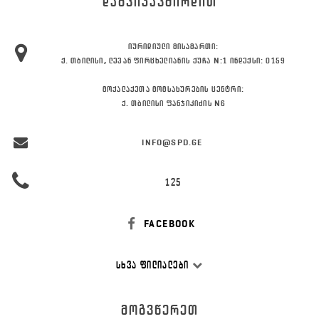
ᲓᲐᲒᲕᲘᲙᲐᲕᲨᲘᲠᲓᲘᲗ
ᲘᲣᲠᲘᲓᲘᲣᲚᲘ ᲛᲘᲡᲐᲛᲐᲠᲗᲘ:
Ქ. ᲗᲑᲘᲚᲘᲡᲘ, ᲚᲔᲕᲐᲜ ᲤᲘᲠᲪᲮᲔᲚᲘᲐᲜᲘᲡ ᲥᲣᲩᲐ N:1 ᲘᲜᲓᲔᲥᲡᲘ: 0159
ᲛᲝᲥᲐᲚᲐᲥᲔᲗᲐ ᲛᲝᲛᲡᲐᲮᲣᲠᲔᲑᲘᲡ ᲪᲔᲜᲢᲠᲘ:
Ქ. ᲗᲑᲘᲚᲘᲡᲘ ᲤᲐᲜᲯᲘᲙᲘᲫᲘᲡ N6
INFO@SPD.GE
125
FACEBOOK
ᲡᲮᲕᲐ ᲤᲘᲚᲘᲐᲚᲔᲑᲘ
ᲛᲝᲒᲕᲬᲔᲠᲔᲗ