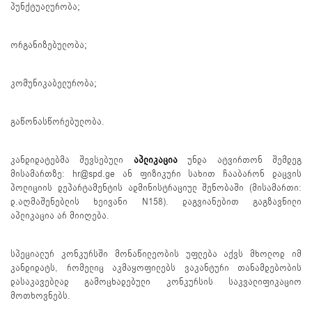
პუნქტუალურობა;
ორგანიზებულობა;
კომუნიკაბელურობა;
გაწონასწორებულობა.
კანდიდატებმა შევსებული
აპლიკაცია
უნდა ატვირთონ შემდეგ
მისამართზე: hr@spd.ge ან ფიზიკური სახით ჩააბარონ დაცვის
პოლიციის დეპარტამენტის ადმინისტრაციულ შენობაში (მისამართი:
დ.აღმაშენებლის ხეივანი N158). დაგვიანებით გაგზავნილი
აპლიკაცია არ მიიღება.
სპეციალურ კონკურსში მონაწილეობის უფლება აქვს მხოლოდ იმ
კანდიდატს, რომელიც აკმაყოფილებს ვაკანტური თანამდებობის
დასაკავებლად გამოცხადებული კონკურსის საკვალიფიკაციო
მოთხოვნებს.