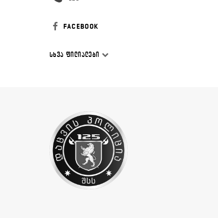
FACEBOOK
ᲡᲮᲕᲐ ᲤᲘᲚᲘᲐᲚᲔᲑᲘ