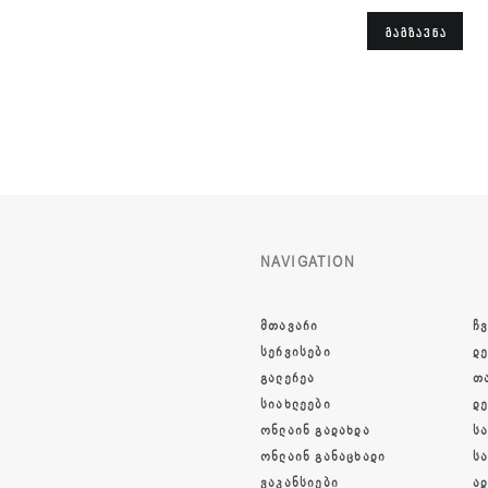
ᲒᲐᲒᲖᲐᲕᲜᲐ
NAVIGATION
ᲛᲗᲐᲕᲐᲠᲘ
ᲩᲕ
ᲡᲔᲠᲕᲘᲡᲔᲑᲘ
Დ
ᲒᲐᲚᲔᲠᲔᲐ
Თ
ᲡᲘᲐᲮᲚᲔᲔᲑᲘ
Დ
ᲝᲜᲚᲐᲘᲜ ᲒᲐᲓᲐᲮᲓᲐ
Ს
ᲝᲜᲚᲐᲘᲜ ᲒᲐᲜᲐᲪᲮᲐᲓᲘ
Ს
ᲕᲐᲙᲐᲜᲡᲘᲔᲑᲘ
Ა