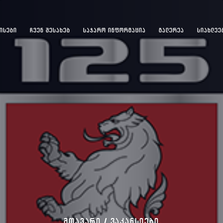
ᲘᲡᲔᲑᲘ
ᲩᲕᲔᲜ ᲨᲔᲡᲐᲮᲔᲑ
ᲡᲐᲯᲐᲠᲝ ᲘᲜᲤᲝᲠᲛᲐᲪᲘᲐ
ᲒᲐᲚᲔᲠᲔᲐ
ᲡᲘᲐᲮᲚᲔᲔ
ᲛᲗᲐᲕᲐᲠᲘ /
ᲕᲐᲙᲐᲜᲡᲘᲔᲑᲘ