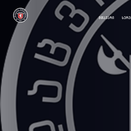
ᲛᲗᲐᲕᲐᲠᲘ
ᲡᲔᲠᲕ