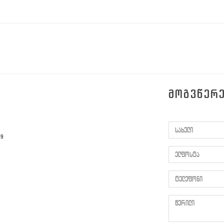
ᲛᲝᲒᲕᲬᲔᲠ
სახელი
59
ელფოსტა
ტელეფონი
წერილი