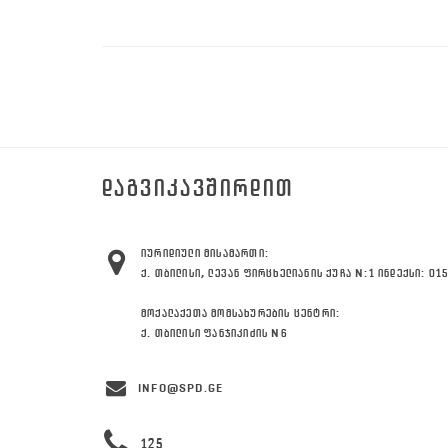
ᲓᲐᲒᲕᲘᲙᲐᲕᲨᲘᲠᲓᲘᲗ
ᲘᲣᲠᲘᲓᲘᲣᲚᲘ ᲛᲘᲡᲐᲛᲐᲠᲗᲘ:
Ქ. ᲗᲑᲘᲚᲘᲡᲘ, ᲚᲔᲕᲐᲜ ᲤᲘᲠᲪᲮᲔᲚᲘᲐᲜᲘᲡ ᲥᲣᲩᲐ N:1 ᲘᲜᲓᲔᲥᲡᲘ: 01
ᲛᲝᲥᲐᲚᲐᲥᲔᲗᲐ ᲛᲝᲛᲡᲐᲮᲣᲠᲔᲑᲘᲡ ᲪᲔᲜᲢᲠᲘ:
Ქ. ᲗᲑᲘᲚᲘᲡᲘ ᲤᲐᲜᲯᲘᲙᲘᲫᲘᲡ N6
INFO@SPD.GE
125