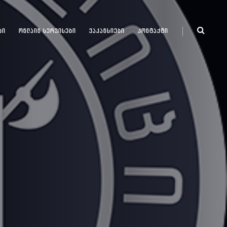
ᲑᲘ
ᲝᲜᲚᲐᲘᲜ ᲡᲔᲠᲕᲘᲡᲔᲑᲘ
ᲕᲐᲙᲐᲜᲡᲘᲔᲑᲘ
ᲙᲝᲜᲢᲐᲥᲢᲘ