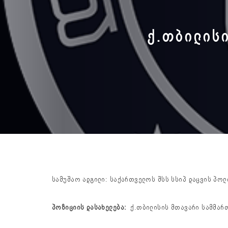
Ქ.ᲗᲑᲘᲚᲘᲡ
სამუშაო ადგილი: საქართველოს შსს სსიპ დაცვის პო
პოზიციის დასახელება:
ქ.თბილისის მთავარი სამმარ