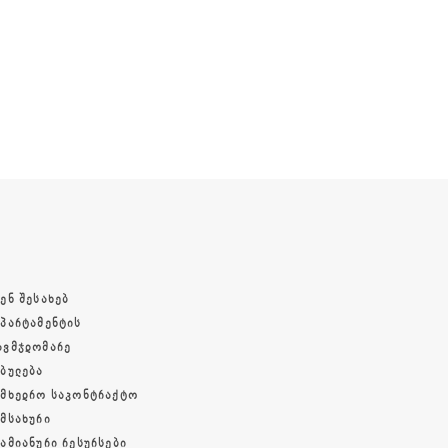
ᲔᲜ ᲨᲔᲡᲐᲮᲔᲑ
ᲔᲞᲐᲠᲢᲐᲛᲔᲜᲢᲘᲡ
ᲐᲕᲛᲯᲓᲝᲛᲐᲠᲔ
ᲔᲑᲣᲚᲔᲑᲐ
ᲐᲛᲮᲔᲓᲠᲝ ᲡᲐᲙᲝᲜᲢᲠᲐᲥᲢᲝ
ᲐᲛᲡᲐᲮᲣᲠᲘ
ᲓᲐᲛᲘᲐᲜᲣᲠᲘ ᲠᲔᲡᲣᲠᲡᲔᲑᲘ