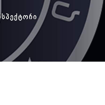
ᲜᲡᲞᲔᲥᲢᲝᲠᲘ