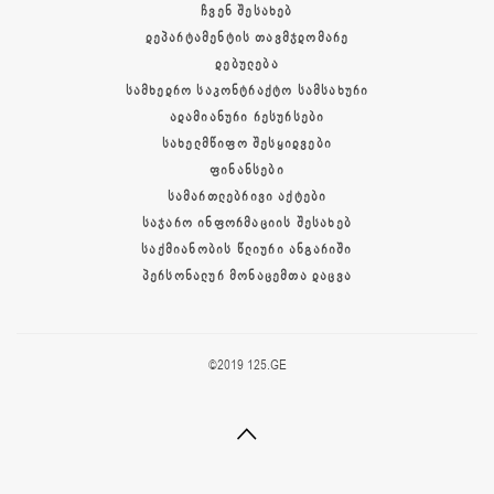
ᲩᲕᲔᲜ ᲨᲔᲡᲐᲮᲔᲑ
ᲓᲔᲞᲐᲠᲢᲐᲛᲔᲜᲢᲘᲡ ᲗᲐᲕᲛᲯᲓᲝᲛᲐᲠᲔ
ᲓᲔᲑᲣᲚᲔᲑᲐ
ᲡᲐᲛᲮᲔᲓᲠᲝ ᲡᲐᲙᲝᲜᲢᲠᲐᲥᲢᲝ ᲡᲐᲛᲡᲐᲮᲣᲠᲘ
ᲐᲓᲐᲛᲘᲐᲜᲣᲠᲘ ᲠᲔᲡᲣᲠᲡᲔᲑᲘ
ᲡᲐᲮᲔᲚᲛᲬᲘᲤᲝ ᲨᲔᲡᲧᲘᲓᲕᲔᲑᲘ
ᲤᲘᲜᲐᲜᲡᲔᲑᲘ
ᲡᲐᲛᲐᲠᲗᲚᲔᲑᲠᲘᲕᲘ ᲐᲥᲢᲔᲑᲘ
ᲡᲐᲯᲐᲠᲝ ᲘᲜᲤᲝᲠᲛᲐᲪᲘᲘᲡ ᲨᲔᲡᲐᲮᲔᲑ
ᲡᲐᲥᲛᲘᲐᲜᲝᲑᲘᲡ ᲬᲚᲘᲣᲠᲘ ᲐᲜᲒᲐᲠᲘᲨᲘ
ᲞᲔᲠᲡᲝᲜᲐᲚᲣᲠ ᲛᲝᲜᲐᲪᲔᲛᲗᲐ ᲓᲐᲪᲕᲐ
©2019 125.GE