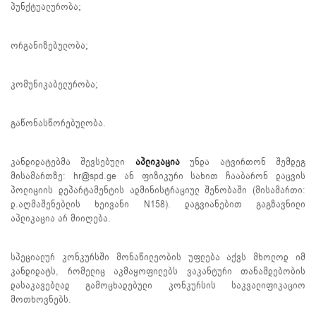
პუნქტუალურობა;
ორგანიზებულობა;
კომუნიკაბელურობა;
გაწონასწორებულობა.
კანდიდატებმა შევსებული
აპლიკაცია
უნდა ატვირთონ შემდეგ
მისამართზე: hr@spd.ge ან ფიზიკური სახით ჩააბარონ დაცვის
პოლიციის დეპარტამენტის ადმინისტრაციულ შენობაში (მისამართი:
დ.აღმაშენებლის ხეივანი N158). დაგვიანებით გაგზავნილი
აპლიკაცია არ მიიღება.
სპეციალურ კონკურსში მონაწილეობის უფლება აქვს მხოლოდ იმ
კანდიდატს, რომელიც აკმაყოფილებს ვაკანტური თანამდებობის
დასაკავებლად გამოცხადებული კონკურსის საკვალიფიკაციო
მოთხოვნებს.