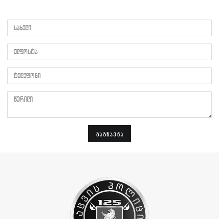
სახელი
ელფოსტა
ტელეფონი
წერილი
ᲒᲐᲒᲖᲐᲕᲜᲐ