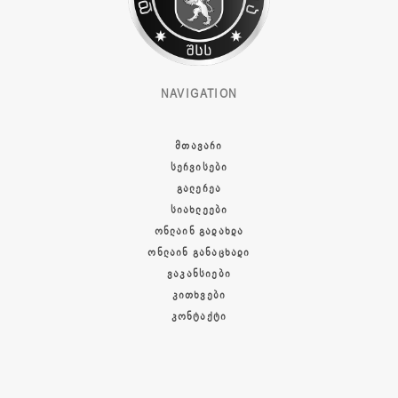
NAVIGATION
ᲛᲗᲐᲕᲐᲠᲘ
ᲡᲔᲠᲕᲘᲡᲔᲑᲘ
ᲒᲐᲚᲔᲠᲔᲐ
ᲡᲘᲐᲮᲚᲔᲔᲑᲘ
ᲝᲜᲚᲐᲘᲜ ᲒᲐᲓᲐᲮᲓᲐ
ᲝᲜᲚᲐᲘᲜ ᲒᲐᲜᲐᲪᲮᲐᲓᲘ
ᲕᲐᲙᲐᲜᲡᲘᲔᲑᲘ
ᲙᲘᲗᲮᲕᲔᲑᲘ
ᲙᲝᲜᲢᲐᲥᲢᲘ