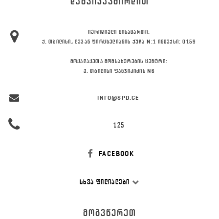
ᲓᲐᲒᲕᲘᲙᲐᲕᲨᲘᲠᲓᲘᲗ
ᲘᲣᲠᲘᲓᲘᲣᲚᲘ ᲛᲘᲡᲐᲛᲐᲠᲗᲘ:
Ქ. ᲗᲑᲘᲚᲘᲡᲘ, ᲚᲔᲕᲐᲜ ᲤᲘᲠᲪᲮᲔᲚᲘᲐᲜᲘᲡ ᲥᲣᲩᲐ N:1 ᲘᲜᲓᲔᲥᲡᲘ: 0159
ᲛᲝᲥᲐᲚᲐᲥᲔᲗᲐ ᲛᲝᲛᲡᲐᲮᲣᲠᲔᲑᲘᲡ ᲪᲔᲜᲢᲠᲘ:
Ქ. ᲗᲑᲘᲚᲘᲡᲘ ᲤᲐᲜᲯᲘᲙᲘᲫᲘᲡ N6
INFO@SPD.GE
125
FACEBOOK
ᲡᲮᲕᲐ ᲤᲘᲚᲘᲐᲚᲔᲑᲘ
ᲛᲝᲒᲕᲬᲔᲠᲔᲗ