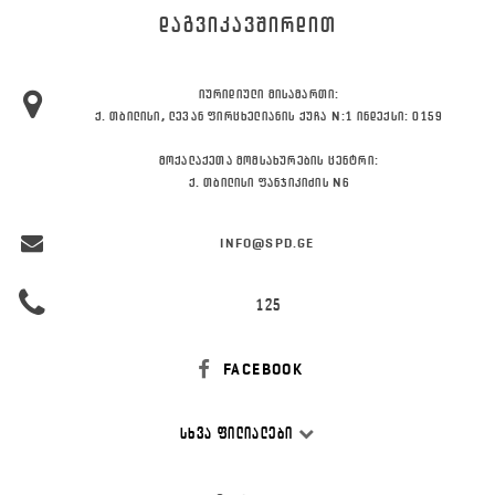
ᲓᲐᲒᲕᲘᲙᲐᲕᲨᲘᲠᲓᲘᲗ
ᲘᲣᲠᲘᲓᲘᲣᲚᲘ ᲛᲘᲡᲐᲛᲐᲠᲗᲘ:
Ქ. ᲗᲑᲘᲚᲘᲡᲘ, ᲚᲔᲕᲐᲜ ᲤᲘᲠᲪᲮᲔᲚᲘᲐᲜᲘᲡ ᲥᲣᲩᲐ N:1 ᲘᲜᲓᲔᲥᲡᲘ: 0159
ᲛᲝᲥᲐᲚᲐᲥᲔᲗᲐ ᲛᲝᲛᲡᲐᲮᲣᲠᲔᲑᲘᲡ ᲪᲔᲜᲢᲠᲘ:
Ქ. ᲗᲑᲘᲚᲘᲡᲘ ᲤᲐᲜᲯᲘᲙᲘᲫᲘᲡ N6
INFO@SPD.GE
125
FACEBOOK
ᲡᲮᲕᲐ ᲤᲘᲚᲘᲐᲚᲔᲑᲘ