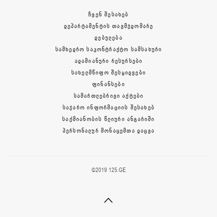
ᲩᲕᲔᲜ ᲨᲔᲡᲐᲮᲔᲑ
ᲓᲔᲞᲐᲠᲢᲐᲛᲔᲜᲢᲘᲡ ᲗᲐᲕᲛᲯᲓᲝᲛᲐᲠᲔ
ᲓᲔᲑᲣᲚᲔᲑᲐ
ᲡᲐᲛᲮᲔᲓᲠᲝ ᲡᲐᲙᲝᲜᲢᲠᲐᲥᲢᲝ ᲡᲐᲛᲡᲐᲮᲣᲠᲘ
ᲐᲓᲐᲛᲘᲐᲜᲣᲠᲘ ᲠᲔᲡᲣᲠᲡᲔᲑᲘ
ᲡᲐᲮᲔᲚᲛᲬᲘᲤᲝ ᲨᲔᲡᲧᲘᲓᲕᲔᲑᲘ
ᲤᲘᲜᲐᲜᲡᲔᲑᲘ
ᲡᲐᲛᲐᲠᲗᲚᲔᲑᲠᲘᲕᲘ ᲐᲥᲢᲔᲑᲘ
ᲡᲐᲯᲐᲠᲝ ᲘᲜᲤᲝᲠᲛᲐᲪᲘᲘᲡ ᲨᲔᲡᲐᲮᲔᲑ
ᲡᲐᲥᲛᲘᲐᲜᲝᲑᲘᲡ ᲬᲚᲘᲣᲠᲘ ᲐᲜᲒᲐᲠᲘᲨᲘ
ᲞᲔᲠᲡᲝᲜᲐᲚᲣᲠ ᲛᲝᲜᲐᲪᲔᲛᲗᲐ ᲓᲐᲪᲕᲐ
©2019 125.GE