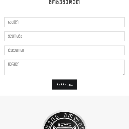
ᲛᲝᲒᲕᲬᲔᲠᲔᲗ
სახელი
ელფოსტა
ტელეფონი
წერილი
ᲒᲐᲒᲖᲐᲕᲜᲐ