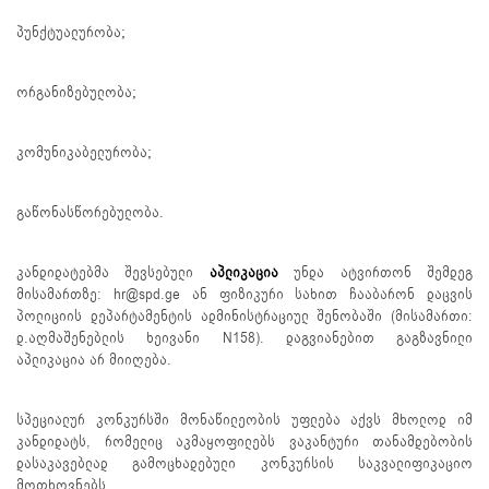
პუნქტუალურობა;
ორგანიზებულობა;
კომუნიკაბელურობა;
გაწონასწორებულობა.
კანდიდატებმა შევსებული
აპლიკაცია
უნდა ატვირთონ შემდეგ
მისამართზე: hr@spd.ge ან ფიზიკური სახით ჩააბარონ დაცვის
პოლიციის დეპარტამენტის ადმინისტრაციულ შენობაში (მისამართი:
დ.აღმაშენებლის ხეივანი N158). დაგვიანებით გაგზავნილი
აპლიკაცია არ მიიღება.
სპეციალურ კონკურსში მონაწილეობის უფლება აქვს მხოლოდ იმ
კანდიდატს, რომელიც აკმაყოფილებს ვაკანტური თანამდებობის
დასაკავებლად გამოცხადებული კონკურსის საკვალიფიკაციო
მოთხოვნებს.