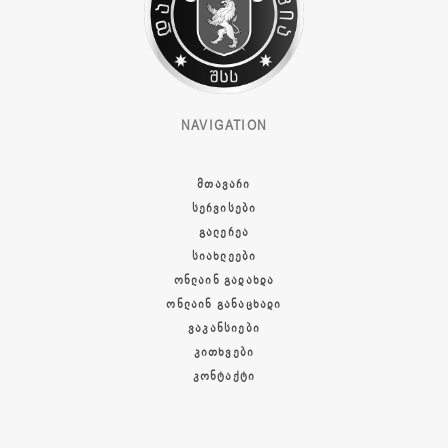
NAVIGATION
ᲛᲗᲐᲕᲐᲠᲘ
ᲡᲔᲠᲕᲘᲡᲔᲑᲘ
ᲒᲐᲚᲔᲠᲔᲐ
ᲡᲘᲐᲮᲚᲔᲔᲑᲘ
ᲝᲜᲚᲐᲘᲜ ᲒᲐᲓᲐᲮᲓᲐ
ᲝᲜᲚᲐᲘᲜ ᲒᲐᲜᲐᲪᲮᲐᲓᲘ
ᲕᲐᲙᲐᲜᲡᲘᲔᲑᲘ
ᲙᲘᲗᲮᲕᲔᲑᲘ
ᲙᲝᲜᲢᲐᲥᲢᲘ