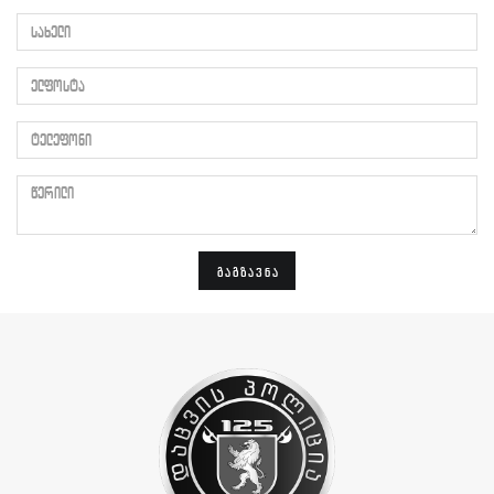
სახელი
ელფოსტა
ტელეფონი
წერილი
ᲒᲐᲒᲖᲐᲕᲜᲐ