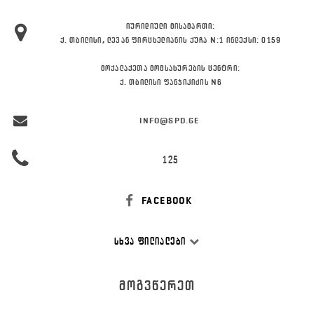
ᲘᲣᲠᲘᲓᲘᲣᲚᲘ ᲛᲘᲡᲐᲛᲐᲠᲗᲘ:
Ქ. ᲗᲑᲘᲚᲘᲡᲘ, ᲚᲔᲕᲐᲜ ᲤᲘᲠᲪᲮᲔᲚᲘᲐᲜᲘᲡ ᲥᲣᲩᲐ N:1 ᲘᲜᲓᲔᲥᲡᲘ: 0159
ᲛᲝᲥᲐᲚᲐᲥᲔᲗᲐ ᲛᲝᲛᲡᲐᲮᲣᲠᲔᲑᲘᲡ ᲪᲔᲜᲢᲠᲘ:
Ქ. ᲗᲑᲘᲚᲘᲡᲘ ᲤᲐᲜᲯᲘᲙᲘᲫᲘᲡ N6
INFO@SPD.GE
125
FACEBOOK
ᲡᲮᲕᲐ ᲤᲘᲚᲘᲐᲚᲔᲑᲘ
ᲛᲝᲒᲕᲬᲔᲠᲔᲗ