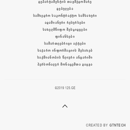
ᲓᲔᲞᲐᲠᲢᲐᲛᲔᲜᲢᲘᲡ ᲗᲐᲕᲛᲯᲓᲝᲛᲐᲠᲔ
ᲓᲔᲑᲣᲚᲔᲑᲐ
ᲡᲐᲛᲮᲔᲓᲠᲝ ᲡᲐᲙᲝᲜᲢᲠᲐᲥᲢᲝ ᲡᲐᲛᲡᲐᲮᲣᲠᲘ
ᲐᲓᲐᲛᲘᲐᲜᲣᲠᲘ ᲠᲔᲡᲣᲠᲡᲔᲑᲘ
ᲡᲐᲮᲔᲚᲛᲬᲘᲤᲝ ᲨᲔᲡᲧᲘᲓᲕᲔᲑᲘ
ᲤᲘᲜᲐᲜᲡᲔᲑᲘ
ᲡᲐᲛᲐᲠᲗᲚᲔᲑᲠᲘᲕᲘ ᲐᲥᲢᲔᲑᲘ
ᲡᲐᲯᲐᲠᲝ ᲘᲜᲤᲝᲠᲛᲐᲪᲘᲘᲡ ᲨᲔᲡᲐᲮᲔᲑ
ᲡᲐᲥᲛᲘᲐᲜᲝᲑᲘᲡ ᲬᲚᲘᲣᲠᲘ ᲐᲜᲒᲐᲠᲘᲨᲘ
ᲞᲔᲠᲡᲝᲜᲐᲚᲣᲠ ᲛᲝᲜᲐᲪᲔᲛᲗᲐ ᲓᲐᲪᲕᲐ
©2019 125.GE
CREATED BY
GTNTECH