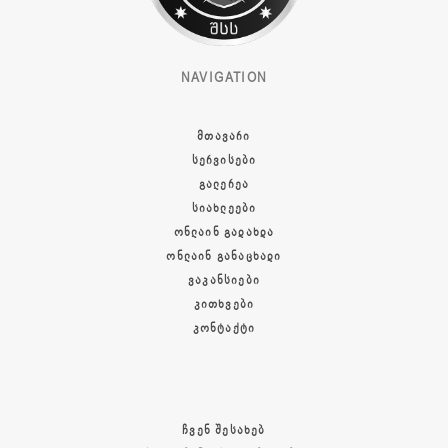
NAVIGATION
ᲛᲗᲐᲕᲐᲠᲘ
ᲡᲔᲠᲕᲘᲡᲔᲑᲘ
ᲒᲐᲚᲔᲠᲔᲐ
ᲡᲘᲐᲮᲚᲔᲔᲑᲘ
ᲝᲜᲚᲐᲘᲜ ᲒᲐᲓᲐᲮᲓᲐ
ᲝᲜᲚᲐᲘᲜ ᲒᲐᲜᲐᲪᲮᲐᲓᲘ
ᲕᲐᲙᲐᲜᲡᲘᲔᲑᲘ
ᲙᲘᲗᲮᲕᲔᲑᲘ
ᲙᲝᲜᲢᲐᲥᲢᲘ
ᲩᲕᲔᲜ ᲨᲔᲡᲐᲮᲔᲑ