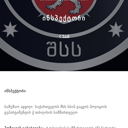
ᲘᲜᲡᲞᲔᲥᲢᲝᲠᲘ
უკან
ინსპექტორი
სამუშაო ადგილი: საქართველოს შსს სსიპ დაცვის პოლიციის
დეპარტამენტის ქ.თბილისის სამმართველო