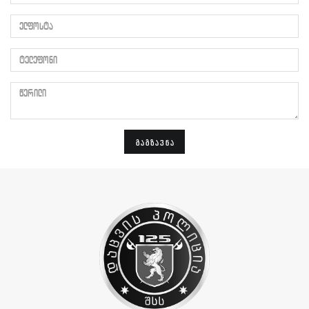
ელფოსტა
ტელეფონი
წერილი
ᲒᲐᲒᲖᲐᲕᲜᲐ