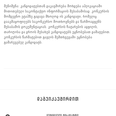
შენიშვნა: კანდიდატებთან დაკავშირება მოხდება აპლიკაციაში
მითითებული საკონტაქტო ინფორმაციის შესაბამისად. კონკურსის
მომდევნო ეტაპზე გადავა მხოლოდ ის კანდიდატი, რომელიც
დააკმაყოფილებს საკონკურსო მოთხოვნებს და წარმოადგენს
შესაბამის დოკუმენტაციას. კონკურსის ჩატარების ადგილის,
თარიღისა და დროის შესახებ კანდიდატებს ეცნობებათ დამატებით.
კონკურსის წარმატებით გავლის შემთხვევაში ეცნობება
გამარჯვებულ კანდიდატს.
ᲓᲐᲒᲕᲘᲙᲐᲕᲨᲘᲠᲓᲘᲗ
ᲘᲣᲠᲘᲓᲘᲣᲚᲘ ᲛᲘᲡᲐᲛᲐᲠᲗᲘ: