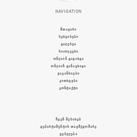
NAVIGATION
ᲛᲗᲐᲕᲐᲠᲘ
ᲡᲔᲠᲕᲘᲡᲔᲑᲘ
ᲒᲐᲚᲔᲠᲔᲐ
ᲡᲘᲐᲮᲚᲔᲔᲑᲘ
ᲝᲜᲚᲐᲘᲜ ᲒᲐᲓᲐᲮᲓᲐ
ᲝᲜᲚᲐᲘᲜ ᲒᲐᲜᲐᲪᲮᲐᲓᲘ
ᲕᲐᲙᲐᲜᲡᲘᲔᲑᲘ
ᲙᲘᲗᲮᲕᲔᲑᲘ
ᲙᲝᲜᲢᲐᲥᲢᲘ
ᲩᲕᲔᲜ ᲨᲔᲡᲐᲮᲔᲑ
ᲓᲔᲞᲐᲠᲢᲐᲛᲔᲜᲢᲘᲡ ᲗᲐᲕᲛᲯᲓᲝᲛᲐᲠᲔ
ᲓᲔᲑᲣᲚᲔᲑᲐ