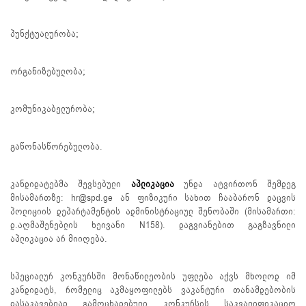
პუნქტუალურობა;
ორგანიზებულობა;
კომუნიკაბელურობა;
გაწონასწორებულობა.
კანდიდატებმა შევსებული
აპლიკაცია
უნდა ატვირთონ შემდეგ
მისამართზე: hr@spd.ge ან ფიზიკური სახით ჩააბარონ დაცვის
პოლიციის დეპარტამენტის ადმინისტრაციულ შენობაში (მისამართი:
დ.აღმაშენებლის ხეივანი N158). დაგვიანებით გაგზავნილი
აპლიკაცია არ მიიღება.
სპეციალურ კონკურსში მონაწილეობის უფლება აქვს მხოლოდ იმ
კანდიდატს, რომელიც აკმაყოფილებს ვაკანტური თანამდებობის
დასაკავებლად გამოცხადებული კონკურსის საკვალიფიკაციო