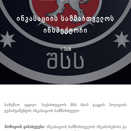
ᲘᲜᲙᲐᲡᲐᲪᲘᲘᲡ ᲡᲐᲛᲛᲐᲠᲗᲕᲔᲚᲝᲡ
ᲘᲜᲡᲞᲔᲥᲢᲝᲠᲘ
უკან
სამუშაო ადგილი: საქართველოს შსს სსიპ დაცვის პოლიციის
დეპარტამენტის ინკასაციის სამმართველო
პოზიციის დასახელება:
ინკასაციის სამმართველოს ინკასირებისა და