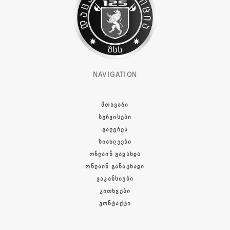
NAVIGATION
ᲛᲗᲐᲕᲐᲠᲘ
ᲡᲔᲠᲕᲘᲡᲔᲑᲘ
ᲒᲐᲚᲔᲠᲔᲐ
ᲡᲘᲐᲮᲚᲔᲔᲑᲘ
ᲝᲜᲚᲐᲘᲜ ᲒᲐᲓᲐᲮᲓᲐ
ᲝᲜᲚᲐᲘᲜ ᲒᲐᲜᲐᲪᲮᲐᲓᲘ
ᲕᲐᲙᲐᲜᲡᲘᲔᲑᲘ
ᲙᲘᲗᲮᲕᲔᲑᲘ
ᲙᲝᲜᲢᲐᲥᲢᲘ