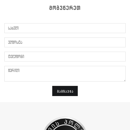
ᲛᲝᲒᲕᲬᲔᲠᲔᲗ
სახელი
ელფოსტა
ტელეფონი
წერილი
ᲒᲐᲒᲖᲐᲕᲜᲐ