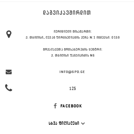
ᲓᲐᲒᲕᲘᲙᲐᲕᲨᲘᲠᲓᲘᲗ
ᲘᲣᲠᲘᲓᲘᲣᲚᲘ ᲛᲘᲡᲐᲛᲐᲠᲗᲘ:
Ქ. ᲗᲑᲘᲚᲘᲡᲘ, ᲚᲔᲕᲐᲜ ᲤᲘᲠᲪᲮᲔᲚᲘᲐᲜᲘᲡ ᲥᲣᲩᲐ N:1 ᲘᲜᲓᲔᲥᲡᲘ: 0159
ᲛᲝᲥᲐᲚᲐᲥᲔᲗᲐ ᲛᲝᲛᲡᲐᲮᲣᲠᲔᲑᲘᲡ ᲪᲔᲜᲢᲠᲘ:
Ქ. ᲗᲑᲘᲚᲘᲡᲘ ᲤᲐᲜᲯᲘᲙᲘᲫᲘᲡ N6
INFO@SPD.GE
125
FACEBOOK
ᲡᲮᲕᲐ ᲤᲘᲚᲘᲐᲚᲔᲑᲘ