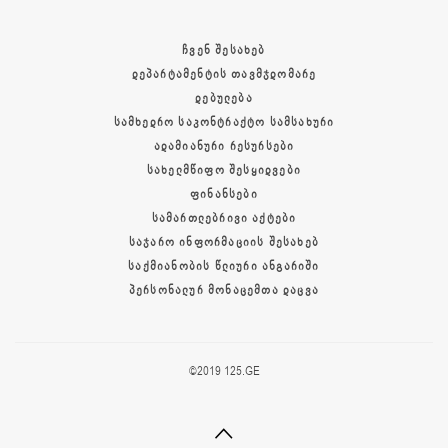
ᲩᲕᲔᲜ ᲨᲔᲡᲐᲮᲔᲑ
ᲓᲔᲞᲐᲠᲢᲐᲛᲔᲜᲢᲘᲡ ᲗᲐᲕᲛᲯᲓᲝᲛᲐᲠᲔ
ᲓᲔᲑᲣᲚᲔᲑᲐ
ᲡᲐᲛᲮᲔᲓᲠᲝ ᲡᲐᲙᲝᲜᲢᲠᲐᲥᲢᲝ ᲡᲐᲛᲡᲐᲮᲣᲠᲘ
ᲐᲓᲐᲛᲘᲐᲜᲣᲠᲘ ᲠᲔᲡᲣᲠᲡᲔᲑᲘ
ᲡᲐᲮᲔᲚᲛᲬᲘᲤᲝ ᲨᲔᲡᲧᲘᲓᲕᲔᲑᲘ
ᲤᲘᲜᲐᲜᲡᲔᲑᲘ
ᲡᲐᲛᲐᲠᲗᲚᲔᲑᲠᲘᲕᲘ ᲐᲥᲢᲔᲑᲘ
ᲡᲐᲯᲐᲠᲝ ᲘᲜᲤᲝᲠᲛᲐᲪᲘᲘᲡ ᲨᲔᲡᲐᲮᲔᲑ
ᲡᲐᲥᲛᲘᲐᲜᲝᲑᲘᲡ ᲬᲚᲘᲣᲠᲘ ᲐᲜᲒᲐᲠᲘᲨᲘ
ᲞᲔᲠᲡᲝᲜᲐᲚᲣᲠ ᲛᲝᲜᲐᲪᲔᲛᲗᲐ ᲓᲐᲪᲕᲐ
©2019 125.GE