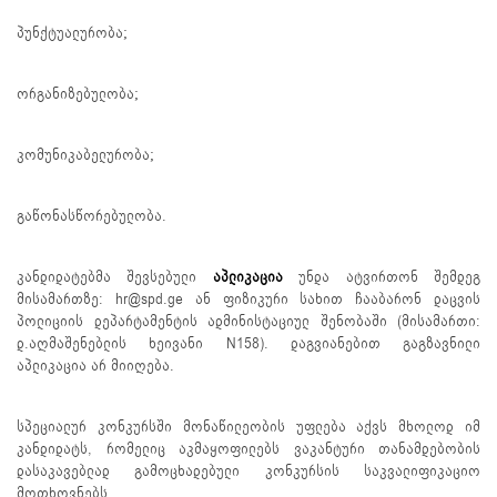
პუნქტუალურობა;
ორგანიზებულობა;
კომუნიკაბელურობა;
გაწონასწორებულობა.
კანდიდატებმა შევსებული
აპლიკაცია
უნდა ატვირთონ შემდეგ
მისამართზე: hr@spd.ge ან ფიზიკური სახით ჩააბარონ დაცვის
პოლიციის დეპარტამენტის ადმინისტაციულ შენობაში (მისამართი:
დ.აღმაშენებლის ხეივანი N158). დაგვიანებით გაგზავნილი
აპლიკაცია არ მიიღება.
სპეციალურ კონკურსში მონაწილეობის უფლება აქვს მხოლოდ იმ
კანდიდატს, რომელიც აკმაყოფილებს ვაკანტური თანამდებობის
დასაკავებლად გამოცხადებული კონკურსის საკვალიფიკაციო
მოთხოვნებს.