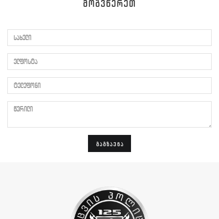
ᲛᲝᲒᲕᲬᲔᲠᲔᲗ
სახელი
ელფოსტა
ტელეფონი
წერილი
ᲒᲐᲒᲖᲐᲕᲜᲐ