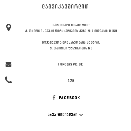
ᲓᲐᲒᲕᲘᲙᲐᲕᲨᲘᲠᲓᲘᲗ
ᲘᲣᲠᲘᲓᲘᲣᲚᲘ ᲛᲘᲡᲐᲛᲐᲠᲗᲘ:
Ქ. ᲗᲑᲘᲚᲘᲡᲘ, ᲚᲔᲕᲐᲜ ᲤᲘᲠᲪᲮᲔᲚᲘᲐᲜᲘᲡ ᲥᲣᲩᲐ N:1 ᲘᲜᲓᲔᲥᲡᲘ: 0159
ᲛᲝᲥᲐᲚᲐᲥᲔᲗᲐ ᲛᲝᲛᲡᲐᲮᲣᲠᲔᲑᲘᲡ ᲪᲔᲜᲢᲠᲘ:
Ქ. ᲗᲑᲘᲚᲘᲡᲘ ᲤᲐᲜᲯᲘᲙᲘᲫᲘᲡ N6
INFO@SPD.GE
125
FACEBOOK
ᲡᲮᲕᲐ ᲤᲘᲚᲘᲐᲚᲔᲑᲘ