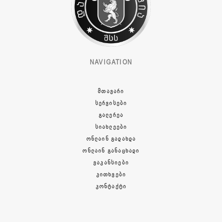
NAVIGATION
ᲛᲗᲐᲕᲐᲠᲘ
ᲡᲔᲠᲕᲘᲡᲔᲑᲘ
ᲒᲐᲚᲔᲠᲔᲐ
ᲡᲘᲐᲮᲚᲔᲔᲑᲘ
ᲝᲜᲚᲐᲘᲜ ᲒᲐᲓᲐᲮᲓᲐ
ᲝᲜᲚᲐᲘᲜ ᲒᲐᲜᲐᲪᲮᲐᲓᲘ
ᲕᲐᲙᲐᲜᲡᲘᲔᲑᲘ
ᲙᲘᲗᲮᲕᲔᲑᲘ
ᲙᲝᲜᲢᲐᲥᲢᲘ