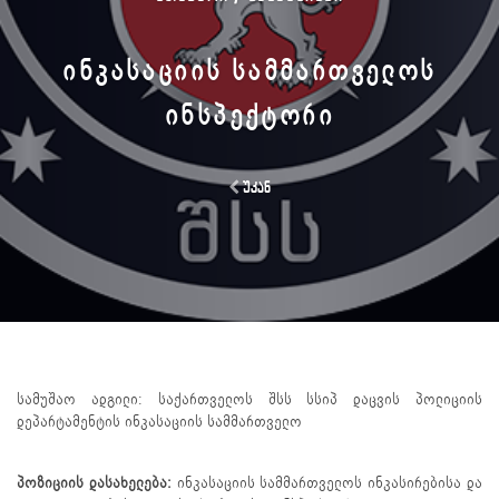
ᲘᲜᲙᲐᲡᲐᲪᲘᲘᲡ ᲡᲐᲛᲛᲐᲠᲗᲕᲔᲚᲝᲡ
ᲘᲜᲡᲞᲔᲥᲢᲝᲠᲘ
უკან
სამუშაო ადგილი: საქართველოს შსს სსიპ დაცვის პოლიციის
დეპარტამენტის ინკასაციის სამმართველო
პოზიციის დასახელება:
ინკასაციის სამმართველოს ინკასირებისა და