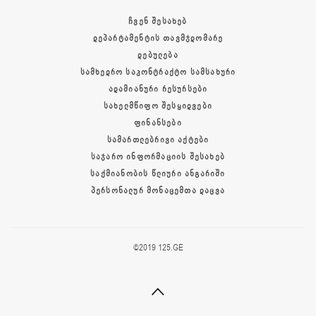
ᲩᲕᲔᲜ ᲨᲔᲡᲐᲮᲔᲑ
ᲓᲔᲞᲐᲠᲢᲐᲛᲔᲜᲢᲘᲡ ᲗᲐᲕᲛᲯᲓᲝᲛᲐᲠᲔ
ᲓᲔᲑᲣᲚᲔᲑᲐ
ᲡᲐᲛᲮᲔᲓᲠᲝ ᲡᲐᲙᲝᲜᲢᲠᲐᲥᲢᲝ ᲡᲐᲛᲡᲐᲮᲣᲠᲘ
ᲐᲓᲐᲛᲘᲐᲜᲣᲠᲘ ᲠᲔᲡᲣᲠᲡᲔᲑᲘ
ᲡᲐᲮᲔᲚᲛᲬᲘᲤᲝ ᲨᲔᲡᲧᲘᲓᲕᲔᲑᲘ
ᲤᲘᲜᲐᲜᲡᲔᲑᲘ
ᲡᲐᲛᲐᲠᲗᲚᲔᲑᲠᲘᲕᲘ ᲐᲥᲢᲔᲑᲘ
ᲡᲐᲯᲐᲠᲝ ᲘᲜᲤᲝᲠᲛᲐᲪᲘᲘᲡ ᲨᲔᲡᲐᲮᲔᲑ
ᲡᲐᲥᲛᲘᲐᲜᲝᲑᲘᲡ ᲬᲚᲘᲣᲠᲘ ᲐᲜᲒᲐᲠᲘᲨᲘ
ᲞᲔᲠᲡᲝᲜᲐᲚᲣᲠ ᲛᲝᲜᲐᲪᲔᲛᲗᲐ ᲓᲐᲪᲕᲐ
©2019 125.GE