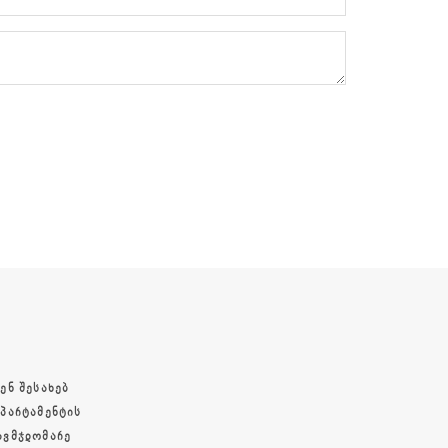
ᲔᲜ ᲨᲔᲡᲐᲮᲔᲑ
ᲔᲞᲐᲠᲢᲐᲛᲔᲜᲢᲘᲡ
ᲐᲕᲛᲯᲓᲝᲛᲐᲠᲔ