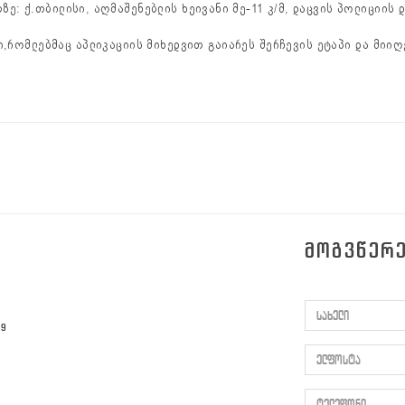
ე: ქ.თბილისი, აღმაშენებლის ხეივანი მე-11 კ/მ, დაცვის პოლიციის 
ი,რომლებმაც აპლიკაციის მიხედვით გაიარეს შერჩევის ეტაპი და მიი
ᲛᲝᲒᲕᲬᲔᲠ
სახელი
59
ელფოსტა
ტელეფონი