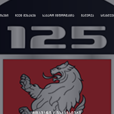
ᲘᲡᲔᲑᲘ
ᲩᲕᲔᲜ ᲨᲔᲡᲐᲮᲔᲑ
ᲡᲐᲯᲐᲠᲝ ᲘᲜᲤᲝᲠᲛᲐᲪᲘᲐ
ᲒᲐᲚᲔᲠᲔᲐ
ᲡᲘᲐᲮᲚᲔᲔ
ᲛᲗᲐᲕᲐᲠᲘ /
ᲕᲐᲙᲐᲜᲡᲘᲔᲑᲘ