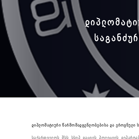
ᲓᲘᲞᲚᲝᲛᲐᲢᲘ
ᲡᲐᲒᲐᲜᲫᲣᲠ
დიპლომატიური
წარმომადგენლობებისა
და
ეროვნული
საქართველოს შსს სსიპ დაცვის პოლიციის დეპარტა