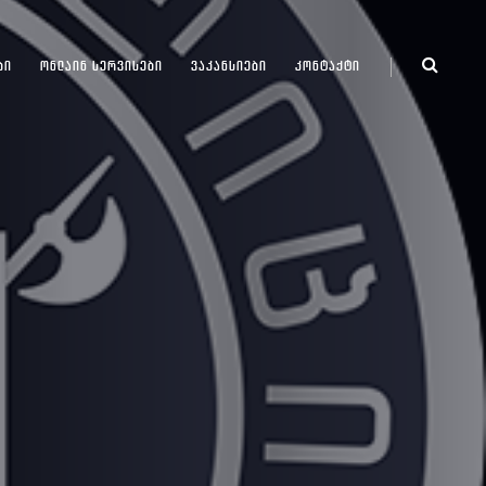
ᲑᲘ
ᲝᲜᲚᲐᲘᲜ ᲡᲔᲠᲕᲘᲡᲔᲑᲘ
ᲕᲐᲙᲐᲜᲡᲘᲔᲑᲘ
ᲙᲝᲜᲢᲐᲥᲢᲘ