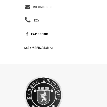
INFO@SPD.GE
125
FACEBOOK
ᲡᲮᲕᲐ ᲤᲘᲚᲘᲐᲚᲔᲑᲘ