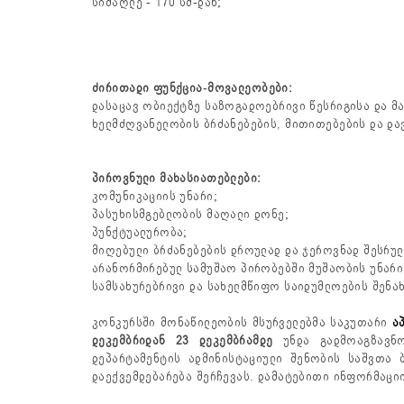
სიმაღლე - 170 სმ-დან;
ძირითადი
ფუნქცია
-
მოვალეობები
:
დასაცავ ობიექტზე საზოგადოებრივი წესრიგისა და მ
ხელმძღვანელობის ბრძანებების, მითითებების და დავ
პიროვნული
მახასიათებლები
:
კომუნიკაციის უნარი;
პასუხისმგებლობის მაღალი დონე;
პუნქტუალურობა;
მიღებული ბრძანებების დროულად და ჯეროვნად შესრულ
არანორმირებულ სამუშაო პირობებში მუშაობის უნარი
სამსახურებრივი და სახელმწიფო საიდუმლოების შენახ
კონკურსში მონაწილეობის მსურველებმა საკუთარი
ა
დეკემბრი
დან
23 დეკემბრა
მდე
უნდა გადმოაგზავნო
დეპარტამენტის ადმინისტაციული შენობის საშვთა ბ
დაექვემდებარება შერჩევას. დამატებითი ინფორმაც