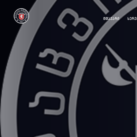
ᲛᲗᲐᲕᲐᲠᲘ
ᲡᲔᲠᲕ