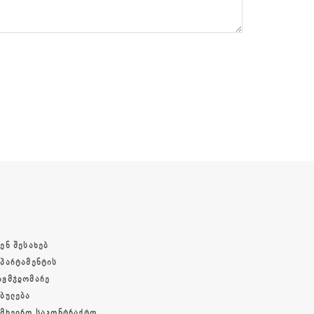
ᲔᲜ ᲨᲔᲡᲐᲮᲔᲑ
ᲔᲞᲐᲠᲢᲐᲛᲔᲜᲢᲘᲡ
ᲐᲕᲛᲯᲓᲝᲛᲐᲠᲔ
ᲔᲑᲣᲚᲔᲑᲐ
ᲐᲛᲮᲔᲓᲠᲝ ᲡᲐᲙᲝᲜᲢᲠᲐᲥᲢᲝ