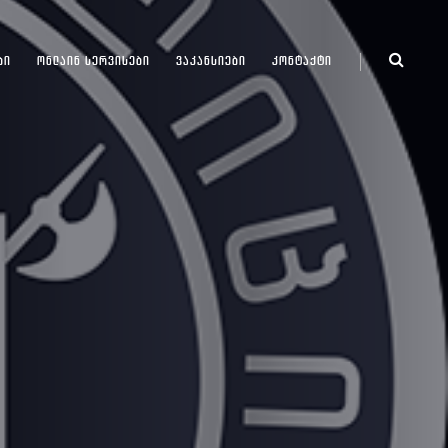
ᲑᲘ
ᲝᲜᲚᲐᲘᲜ ᲡᲔᲠᲕᲘᲡᲔᲑᲘ
ᲕᲐᲙᲐᲜᲡᲘᲔᲑᲘ
ᲙᲝᲜᲢᲐᲥᲢᲘ