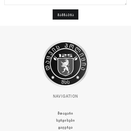
ᲒᲐᲒᲖᲐᲕᲜᲐ
NAVIGATION
ᲛᲗᲐᲕᲐᲠᲘ
ᲡᲔᲠᲕᲘᲡᲔᲑᲘ
ᲒᲐᲚᲔᲠᲔᲐ