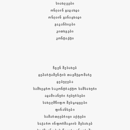
ᲡᲘᲐᲮᲚᲔᲔᲑᲘ
ᲝᲜᲚᲐᲘᲜ ᲒᲐᲓᲐᲮᲓᲐ
ᲝᲜᲚᲐᲘᲜ ᲒᲐᲜᲐᲪᲮᲐᲓᲘ
ᲕᲐᲙᲐᲜᲡᲘᲔᲑᲘ
ᲙᲘᲗᲮᲕᲔᲑᲘ
ᲙᲝᲜᲢᲐᲥᲢᲘ
ᲩᲕᲔᲜ ᲨᲔᲡᲐᲮᲔᲑ
ᲓᲔᲞᲐᲠᲢᲐᲛᲔᲜᲢᲘᲡ ᲗᲐᲕᲛᲯᲓᲝᲛᲐᲠᲔ
ᲓᲔᲑᲣᲚᲔᲑᲐ
ᲡᲐᲛᲮᲔᲓᲠᲝ ᲡᲐᲙᲝᲜᲢᲠᲐᲥᲢᲝ ᲡᲐᲛᲡᲐᲮᲣᲠᲘ
ᲐᲓᲐᲛᲘᲐᲜᲣᲠᲘ ᲠᲔᲡᲣᲠᲡᲔᲑᲘ
ᲡᲐᲮᲔᲚᲛᲬᲘᲤᲝ ᲨᲔᲡᲧᲘᲓᲕᲔᲑᲘ
ᲤᲘᲜᲐᲜᲡᲔᲑᲘ
ᲡᲐᲛᲐᲠᲗᲚᲔᲑᲠᲘᲕᲘ ᲐᲥᲢᲔᲑᲘ
ᲡᲐᲯᲐᲠᲝ ᲘᲜᲤᲝᲠᲛᲐᲪᲘᲘᲡ ᲨᲔᲡᲐᲮᲔᲑ