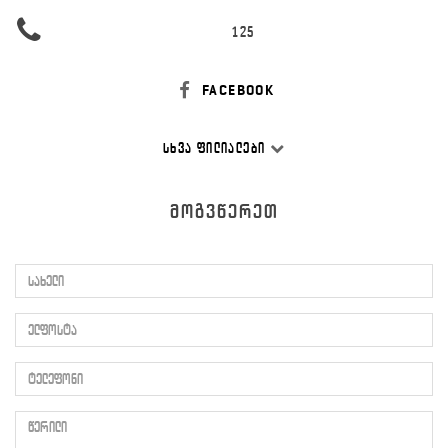
125
FACEBOOK
ᲡᲮᲕᲐ ᲤᲘᲚᲘᲐᲚᲔᲑᲘ
ᲛᲝᲒᲕᲬᲔᲠᲔᲗ
სახელი
ელფოსტა
ტელეფონი
წერილი