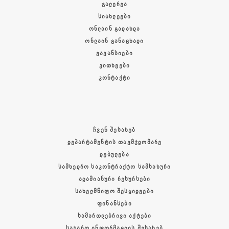
ᲒᲐᲚᲔᲠᲔᲐ
ᲡᲘᲐᲮᲚᲔᲔᲑᲘ
ᲝᲜᲚᲐᲘᲜ ᲒᲐᲓᲐᲮᲓᲐ
ᲝᲜᲚᲐᲘᲜ ᲒᲐᲜᲐᲪᲮᲐᲓᲘ
ᲕᲐᲙᲐᲜᲡᲘᲔᲑᲘ
ᲙᲘᲗᲮᲕᲔᲑᲘ
ᲙᲝᲜᲢᲐᲥᲢᲘ
ᲩᲕᲔᲜ ᲨᲔᲡᲐᲮᲔᲑ
ᲓᲔᲞᲐᲠᲢᲐᲛᲔᲜᲢᲘᲡ ᲗᲐᲕᲛᲯᲓᲝᲛᲐᲠᲔ
ᲓᲔᲑᲣᲚᲔᲑᲐ
ᲡᲐᲛᲮᲔᲓᲠᲝ ᲡᲐᲙᲝᲜᲢᲠᲐᲥᲢᲝ ᲡᲐᲛᲡᲐᲮᲣᲠᲘ
ᲐᲓᲐᲛᲘᲐᲜᲣᲠᲘ ᲠᲔᲡᲣᲠᲡᲔᲑᲘ
ᲡᲐᲮᲔᲚᲛᲬᲘᲤᲝ ᲨᲔᲡᲧᲘᲓᲕᲔᲑᲘ
ᲤᲘᲜᲐᲜᲡᲔᲑᲘ
ᲡᲐᲛᲐᲠᲗᲚᲔᲑᲠᲘᲕᲘ ᲐᲥᲢᲔᲑᲘ
ᲡᲐᲯᲐᲠᲝ ᲘᲜᲤᲝᲠᲛᲐᲪᲘᲘᲡ ᲨᲔᲡᲐᲮᲔᲑ