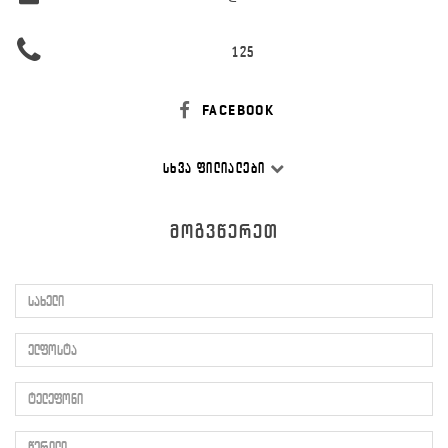
125
FACEBOOK
ᲡᲮᲕᲐ ᲤᲘᲚᲘᲐᲚᲔᲑᲘ
ᲛᲝᲒᲕᲬᲔᲠᲔᲗ
სახელი
ელფოსტა
ტელეფონი
წერილი