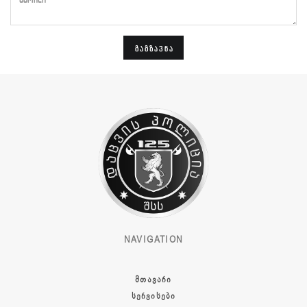
ᲒᲐᲒᲖᲐᲕᲜᲐ
NAVIGATION
ᲛᲗᲐᲕᲐᲠᲘ
ᲡᲔᲠᲕᲘᲡᲔᲑᲘ