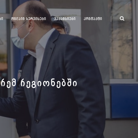
ᲑᲘ
ᲝᲜᲚᲐᲘᲜ ᲡᲔᲠᲕᲘᲡᲔᲑᲘ
ᲕᲐᲙᲐᲜᲡᲘᲔᲑᲘ
ᲙᲝᲜᲢᲐᲥᲢᲘ
ᲐᲠᲔᲛ ᲠᲔᲒᲘᲝᲜᲔᲑᲨᲘ