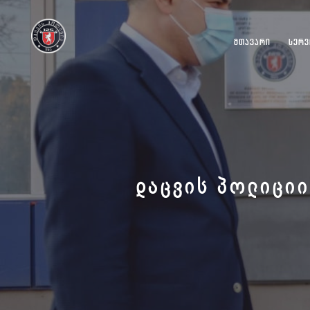
ᲛᲗᲐᲕᲐᲠᲘ
ᲡᲔᲠᲕ
ᲓᲐᲪᲕᲘᲡ ᲞᲝᲚᲘᲪᲘᲘ