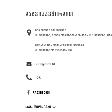
ᲓᲐᲒᲕᲘᲙᲐᲕᲨᲘᲠᲓᲘᲗ
ᲘᲣᲠᲘᲓᲘᲣᲚᲘ ᲛᲘᲡᲐᲛᲐᲠᲗᲘ:
Ქ. ᲗᲑᲘᲚᲘᲡᲘ, ᲚᲔᲕᲐᲜ ᲤᲘᲠᲪᲮᲔᲚᲘᲐᲜᲘᲡ ᲥᲣᲩᲐ N:1 ᲘᲜᲓᲔᲥᲡᲘ: 01
ᲛᲝᲥᲐᲚᲐᲥᲔᲗᲐ ᲛᲝᲛᲡᲐᲮᲣᲠᲔᲑᲘᲡ ᲪᲔᲜᲢᲠᲘ:
Ქ. ᲗᲑᲘᲚᲘᲡᲘ ᲤᲐᲜᲯᲘᲙᲘᲫᲘᲡ N6
INFO@SPD.GE
125
FACEBOOK
ᲡᲮᲕᲐ ᲤᲘᲚᲘᲐᲚᲔᲑᲘ