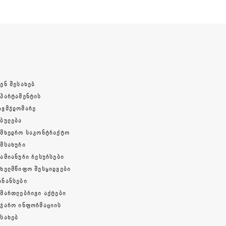
ᲔᲜ ᲨᲔᲡᲐᲮᲔᲑ
ᲔᲞᲐᲠᲢᲐᲛᲔᲜᲢᲘᲡ
ᲐᲕᲛᲯᲓᲝᲛᲐᲠᲔ
ᲔᲑᲣᲚᲔᲑᲐ
ᲐᲛᲮᲔᲓᲠᲝ ᲡᲐᲙᲝᲜᲢᲠᲐᲥᲢᲝ
ᲐᲛᲡᲐᲮᲣᲠᲘ
ᲓᲐᲛᲘᲐᲜᲣᲠᲘ ᲠᲔᲡᲣᲠᲡᲔᲑᲘ
ᲐᲮᲔᲚᲛᲬᲘᲤᲝ ᲨᲔᲡᲧᲘᲓᲕᲔᲑᲘ
ᲘᲜᲐᲜᲡᲔᲑᲘ
ᲐᲛᲐᲠᲗᲚᲔᲑᲠᲘᲕᲘ ᲐᲥᲢᲔᲑᲘ
ᲐᲯᲐᲠᲝ ᲘᲜᲤᲝᲠᲛᲐᲪᲘᲘᲡ
ᲔᲡᲐᲮᲔᲑ