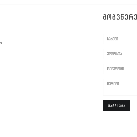
ᲛᲝᲒᲕᲬᲔᲠ
სახელი
59
ელფოსტა
ტელეფონი
წერილი
ᲒᲐᲒᲖᲐᲕᲜᲐ