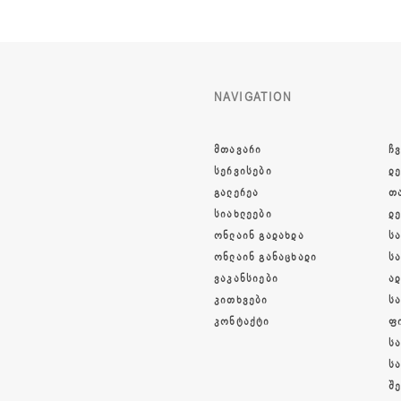
NAVIGATION
ᲛᲗᲐᲕᲐᲠᲘ
ᲩᲕ
ᲡᲔᲠᲕᲘᲡᲔᲑᲘ
Დ
ᲒᲐᲚᲔᲠᲔᲐ
Თ
ᲡᲘᲐᲮᲚᲔᲔᲑᲘ
Დ
ᲝᲜᲚᲐᲘᲜ ᲒᲐᲓᲐᲮᲓᲐ
Ს
ᲝᲜᲚᲐᲘᲜ ᲒᲐᲜᲐᲪᲮᲐᲓᲘ
Ს
ᲕᲐᲙᲐᲜᲡᲘᲔᲑᲘ
Ა
ᲙᲘᲗᲮᲕᲔᲑᲘ
Ს
ᲙᲝᲜᲢᲐᲥᲢᲘ
Ფ
Ს
Ს
Შ