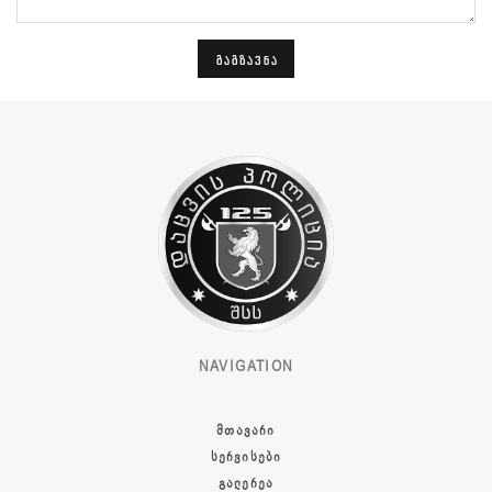
ᲒᲐᲒᲖᲐᲕᲜᲐ
NAVIGATION
ᲛᲗᲐᲕᲐᲠᲘ
ᲡᲔᲠᲕᲘᲡᲔᲑᲘ
ᲒᲐᲚᲔᲠᲔᲐ