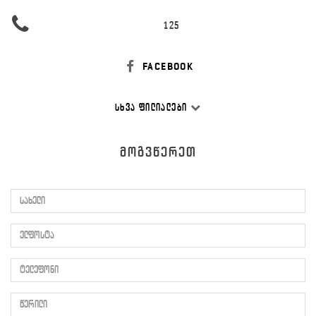
125
FACEBOOK
ᲡᲮᲕᲐ ᲤᲘᲚᲘᲐᲚᲔᲑᲘ
ᲛᲝᲒᲕᲬᲔᲠᲔᲗ
სახელი
ელფოსტა
ტელეფონი
წერილი