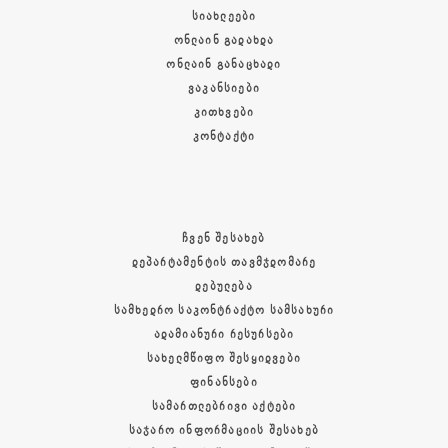
ᲡᲘᲐᲮᲚᲔᲔᲑᲘ
ᲝᲜᲚᲐᲘᲜ ᲒᲐᲓᲐᲮᲓᲐ
ᲝᲜᲚᲐᲘᲜ ᲒᲐᲜᲐᲪᲮᲐᲓᲘ
ᲕᲐᲙᲐᲜᲡᲘᲔᲑᲘ
ᲙᲘᲗᲮᲕᲔᲑᲘ
ᲙᲝᲜᲢᲐᲥᲢᲘ
ᲩᲕᲔᲜ ᲨᲔᲡᲐᲮᲔᲑ
ᲓᲔᲞᲐᲠᲢᲐᲛᲔᲜᲢᲘᲡ ᲗᲐᲕᲛᲯᲓᲝᲛᲐᲠᲔ
ᲓᲔᲑᲣᲚᲔᲑᲐ
ᲡᲐᲛᲮᲔᲓᲠᲝ ᲡᲐᲙᲝᲜᲢᲠᲐᲥᲢᲝ ᲡᲐᲛᲡᲐᲮᲣᲠᲘ
ᲐᲓᲐᲛᲘᲐᲜᲣᲠᲘ ᲠᲔᲡᲣᲠᲡᲔᲑᲘ
ᲡᲐᲮᲔᲚᲛᲬᲘᲤᲝ ᲨᲔᲡᲧᲘᲓᲕᲔᲑᲘ
ᲤᲘᲜᲐᲜᲡᲔᲑᲘ
ᲡᲐᲛᲐᲠᲗᲚᲔᲑᲠᲘᲕᲘ ᲐᲥᲢᲔᲑᲘ
ᲡᲐᲯᲐᲠᲝ ᲘᲜᲤᲝᲠᲛᲐᲪᲘᲘᲡ ᲨᲔᲡᲐᲮᲔᲑ