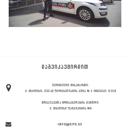
ᲓᲐᲒᲕᲘᲙᲐᲕᲨᲘᲠᲓᲘᲗ
ᲘᲣᲠᲘᲓᲘᲣᲚᲘ ᲛᲘᲡᲐᲛᲐᲠᲗᲘ:
Ქ. ᲗᲑᲘᲚᲘᲡᲘ, ᲚᲔᲕᲐᲜ ᲤᲘᲠᲪᲮᲔᲚᲘᲐᲜᲘᲡ ᲥᲣᲩᲐ N:1 ᲘᲜᲓᲔᲥᲡᲘ: 0159
ᲛᲝᲥᲐᲚᲐᲥᲔᲗᲐ ᲛᲝᲛᲡᲐᲮᲣᲠᲔᲑᲘᲡ ᲪᲔᲜᲢᲠᲘ:
Ქ. ᲗᲑᲘᲚᲘᲡᲘ ᲤᲐᲜᲯᲘᲙᲘᲫᲘᲡ N6
INFO@SPD.GE