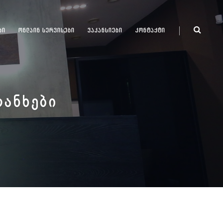
ᲑᲘ
ᲝᲜᲚᲐᲘᲜ ᲡᲔᲠᲕᲘᲡᲔᲑᲘ
ᲕᲐᲙᲐᲜᲡᲘᲔᲑᲘ
ᲙᲝᲜᲢᲐᲥᲢᲘ
ᲗᲐᲜᲮᲔᲑᲘ