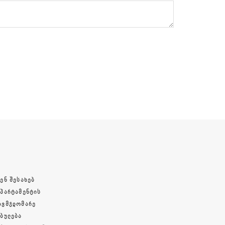
ᲔᲜ ᲨᲔᲡᲐᲮᲔᲑ
ᲔᲞᲐᲠᲢᲐᲛᲔᲜᲢᲘᲡ
ᲐᲕᲛᲯᲓᲝᲛᲐᲠᲔ
ᲔᲑᲣᲚᲔᲑᲐ