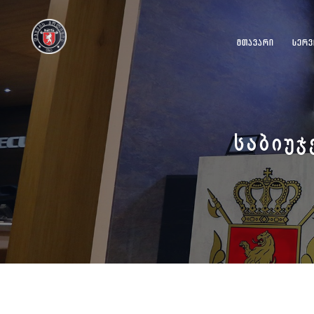
ᲛᲗᲐᲕᲐᲠᲘ
ᲡᲔᲠᲕ
ᲡᲐᲑᲘᲣᲯ