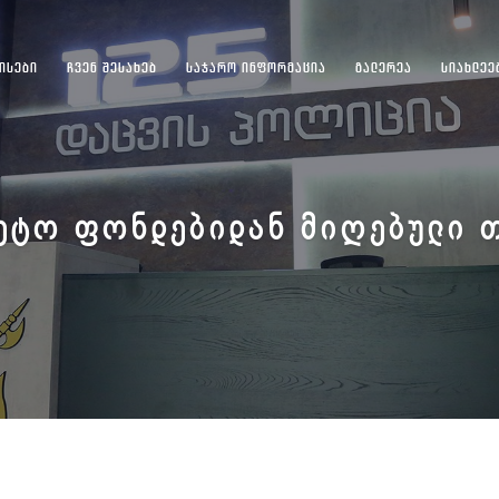
ᲘᲡᲔᲑᲘ
ᲩᲕᲔᲜ ᲨᲔᲡᲐᲮᲔᲑ
ᲡᲐᲯᲐᲠᲝ ᲘᲜᲤᲝᲠᲛᲐᲪᲘᲐ
ᲒᲐᲚᲔᲠᲔᲐ
ᲡᲘᲐᲮᲚᲔᲔ
ᲔᲢᲝ ᲤᲝᲜᲓᲔᲑᲘᲓᲐᲜ ᲛᲘᲦᲔᲑᲣᲚᲘ 