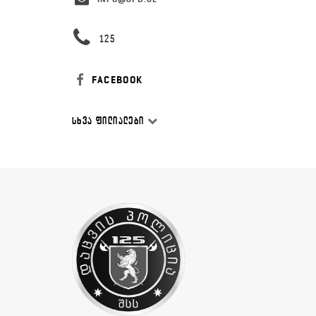
125
FACEBOOK
ᲡᲮᲕᲐ ᲤᲘᲚᲘᲐᲚᲔᲑᲘ