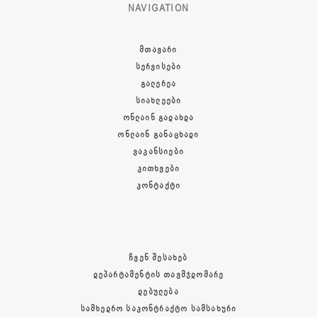
NAVIGATION
ᲛᲗᲐᲕᲐᲠᲘ
ᲡᲔᲠᲕᲘᲡᲔᲑᲘ
ᲒᲐᲚᲔᲠᲔᲐ
ᲡᲘᲐᲮᲚᲔᲔᲑᲘ
ᲝᲜᲚᲐᲘᲜ ᲒᲐᲓᲐᲮᲓᲐ
ᲝᲜᲚᲐᲘᲜ ᲒᲐᲜᲐᲪᲮᲐᲓᲘ
ᲕᲐᲙᲐᲜᲡᲘᲔᲑᲘ
ᲙᲘᲗᲮᲕᲔᲑᲘ
ᲙᲝᲜᲢᲐᲥᲢᲘ
ᲩᲕᲔᲜ ᲨᲔᲡᲐᲮᲔᲑ
ᲓᲔᲞᲐᲠᲢᲐᲛᲔᲜᲢᲘᲡ ᲗᲐᲕᲛᲯᲓᲝᲛᲐᲠᲔ
ᲓᲔᲑᲣᲚᲔᲑᲐ
ᲡᲐᲛᲮᲔᲓᲠᲝ ᲡᲐᲙᲝᲜᲢᲠᲐᲥᲢᲝ ᲡᲐᲛᲡᲐᲮᲣᲠᲘ