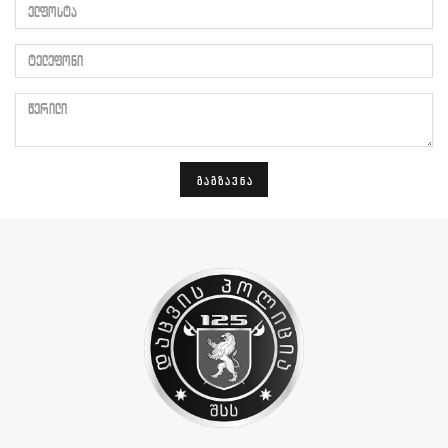
ელფოსტა
ტელეფონი
წერილი
ᲒᲐᲒᲖᲐᲕᲜᲐ