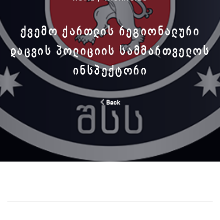
ᲥᲕᲔᲛᲝ ᲥᲐᲠᲗᲚᲘᲡ ᲠᲔᲒᲘᲝᲜᲐᲚᲣᲠᲘ
ᲓᲐᲪᲕᲘᲡ ᲞᲝᲚᲘᲪᲘᲘᲡ ᲡᲐᲛᲛᲐᲠᲗᲕᲔᲚᲝᲡ
ᲘᲜᲡᲞᲔᲥᲢᲝᲠᲘ
Back