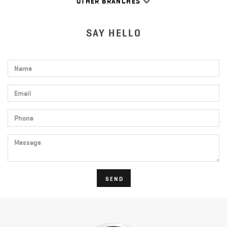
OTHER BRANCHES
SAY HELLO
Name
Email
Phone
Message
SEND