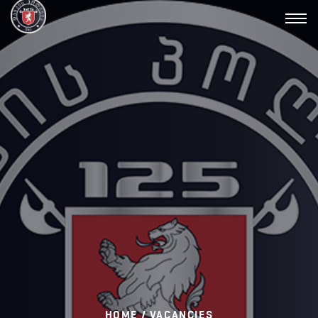
Toggl
navig
HOME /
VACANCIES