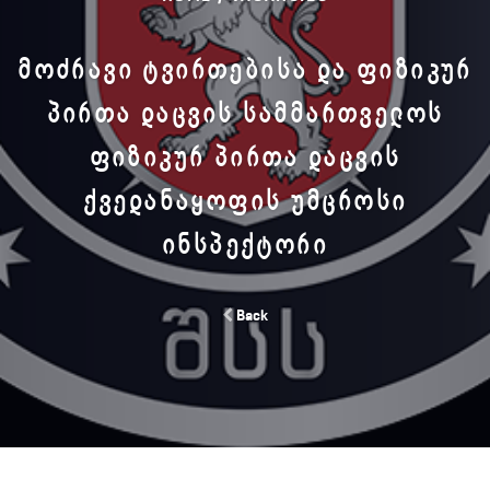
ᲛᲝᲫᲠᲐᲕᲘ ᲢᲕᲘᲠᲗᲔᲑᲘᲡᲐ ᲓᲐ ᲤᲘᲖᲘᲙᲣᲠ
ᲞᲘᲠᲗᲐ ᲓᲐᲪᲕᲘᲡ ᲡᲐᲛᲛᲐᲠᲗᲕᲔᲚᲝᲡ
ᲤᲘᲖᲘᲙᲣᲠ ᲞᲘᲠᲗᲐ ᲓᲐᲪᲕᲘᲡ
ᲥᲕᲔᲓᲐᲜᲐᲧᲝᲤᲘᲡ ᲣᲛᲪᲠᲝᲡᲘ
ᲘᲜᲡᲞᲔᲥᲢᲝᲠᲘ
Back