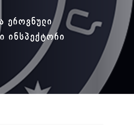
Ა ᲔᲠᲝᲕᲜᲣᲚᲘ
ᲡᲘ ᲘᲜᲡᲞᲔᲥᲢᲝᲠᲘ