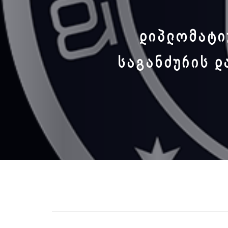
ᲓᲘᲞᲚᲝᲛᲐᲢᲘ
ᲡᲐᲒᲐᲜᲫᲣᲠᲘᲡ Დ