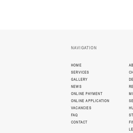
NAVIGATION
HOME
A
SERVICES
C
GALLERY
D
NEWS
R
ONLINE PAYMENT
M
ONLINE APPLICATION
S
VACANCIES
H
FAQ
S
CONTACT
F
L