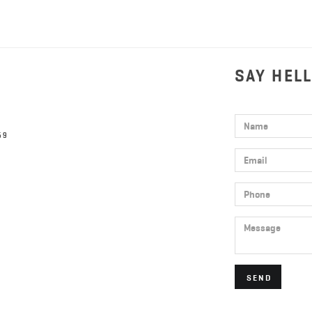
SAY HEL
Name
59
Email
Phone
Message
SEND