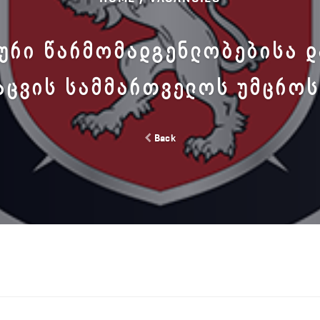
ᲣᲠᲘ ᲬᲐᲠᲛᲝᲛᲐᲓᲒᲔᲜᲚᲝᲑᲔᲑᲘᲡᲐ Დ
ᲐᲪᲕᲘᲡ ᲡᲐᲛᲛᲐᲠᲗᲕᲔᲚᲝᲡ ᲣᲛᲪᲠᲝ
Back